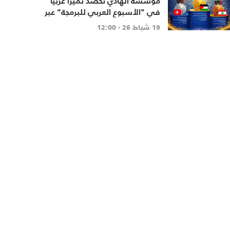
مؤسسة الهادي تحصد تميزًا عربيًا
في "الأسبوع العربي للبرمجة" عبر
مشروع "ذاكرة الأرز"
19 شباط 26 - 12:00