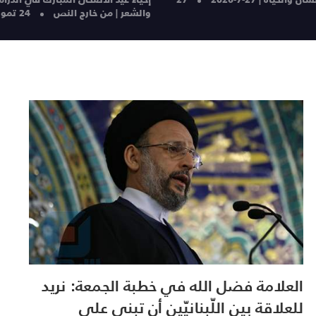
والشعر | من خارج النص
24 تموز 26
العلامة فضل الله في خطبة الجمعة: نريد
للعلاقة بين اللّبنانيّين أن تبنى على