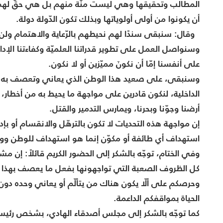
المطالب وتحقيقها وهي ليست منّة منهم بل هي حقّ لهم و
أن يكونوا من أولى أولوياتها وبذلك تكون الدّولة دولة.
وقال: سنبقى سندًا لهم نحيطهم بالرّعاية والاهتمام ولن نوفّ
وسنواصل العمل على تطوير قدراتنا العلميّة وكفاءتنا الإداريّة
على أنفسنا إمّا أن نكونَ مميّزين أو لا نكون.
وسنبقى، على صعيد هذا الوطن الذي يعاني وتعصف به التح
الداخلية، لنكون قادرين على مواجهة ما يحيط به من أخطار
أرضنا وجوّنا وبحرنا، ويمارس التدمير والقتل.
إن مواجهة هذه التحديات لا تكون بالترهّل والانقسام أو بإد
استهداف أي طائفة أو مكوّن إنما هو استهداف للوطن ووح
وفي الختام، توجّه بالشكر إلى الحضور الكريم قائلاً: إن
كل الظروف الصعبة التي تواجهونها بفعل ما يعصف بهذا الب
وحرصكم على ألّا يكون هناك من يتألّم أو يعاني وحده دون 
الحياة بمواقفكم الداعمة.
كما توجّه بالشكر إلى مجلس أصدقاء الهادي، بشخص رئيسه