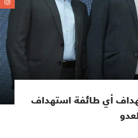
تهداف أي طائفة استهداف
لعدو