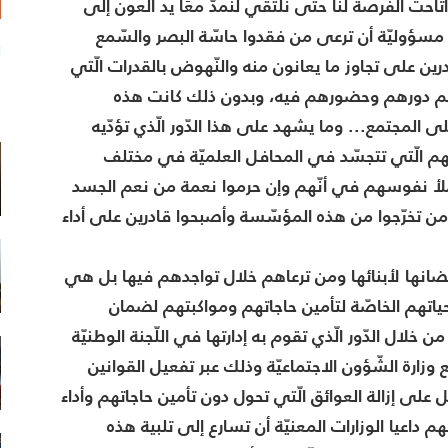
 أتاحت الفرصة لنا حتّى نلتقي لنمدّ معًا يد العون إلى
 مسؤوليّة أن ترعى من فقدوا حاسّة البصر والسّمع
ا
رين على تجاوز ما يعانون منه والنّهوض بالقدرات الّتي
لهم دورهم وحضورهم فيه، وبدون ذلك كانت هذه
م
 المجتمع... وما يشهد على هذا الدّور الّذي تؤدّيه
قهم الّتي تتجسّد في المحافل العلميّة في مختلف
تي تملأ نفوسهم في أنّهم وإن حرموا نعمة من نعم الجسد
 من تخرّجوا من هذه المؤسّسة وأصبحوا قادرين على أداء
تضانها لأبنائها ومن ترعاهم خلال تواجدهم فيها بل هي
ياتهم الخاصّة لتأمين حاجاتهم ومواكبتهم لضمان
ال الدّور الّذي تقوم به إدارتها في اللّجنة الوطنيّة
زارة الشّؤون الاجتماعيّة وذلك عبر تفعيل القوانين
ى إزالة العوائق الّتي تحول دون تأمين حاجاتهم وأداء
داعيا الوزارات المعنيّة أن تسارع إلى تلبية هذه