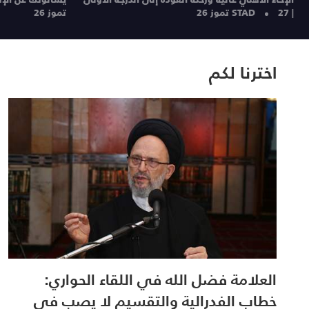
| STAD
27 تموز 26
تموز 26
اخترنا لكم
العلامة فضل الله في اللقاء الحواري:
خطاب الفدرالية والتقسيم لا يصب في