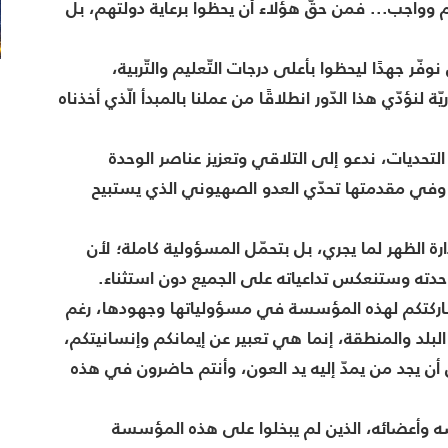
واجب... فمن حقّ هؤلاء أن يحظوا برعاية دولتهم، بل
ر جهدًا ليحظوا بأعلى درجات التّعليم والتّربية،
 لنؤدّي هذا الدّور انطلاقًا من عملنا بالمبدأ الّذي أخذناه
ديات، ندعو إلى التلاقي وتعزيز عناصر الوحدة
، وفي مقدمتها تحدّي العدو الصهيوني الذي يستبيح
ارة الظهر لما يجري، بل بتحمّل المسؤولية كاملة؛ لأن
دته وستنعكس تداعياته على الجميع دون استثناء.
 مشاركتكم لهذه المؤسسة في مسؤولياتها وجهودها، رغم
لد والمنطقة، إنما هي تعبير عن إيمانكم وإنسانيتكم،
أن يجد من يمدّ إليه يد العون، وأنتم حاضرون في هذه
 وأعضائه، الذين لم يبخلوا على هذه المؤسسة