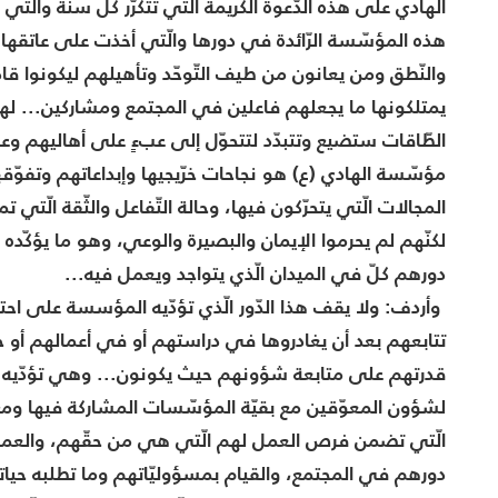
الهادي على هذه الدّعوة الكريمة الّتي تتكرّر كلّ سنة والّتي
هذه المؤسّسة الرّائدة في دورها والّتي أخذت على عاتقها
والنّطق ومن يعانون من طيف التّوحّد وتأهيلهم ليكونوا قاد
يمتلكونها ما يجعلهم فاعلين في المجتمع ومشاركين... 
الطّاقات ستضيع وتتبدّد لتتحوّل إلى عبءٍ على أهاليهم وعلى
مؤسّسة الهادي (ع) هو نجاحات خرّيجيها وإبداعاتهم وتفوّ
المجالات الّتي يتحرّكون فيها، وحالة التّفاعل والثّقة الّ
لكنّهم لم يحرموا الإيمان والبصيرة والوعي، وهو ما يؤكّده
دورهم كلّ في الميدان الّذي يتواجد ويعمل فيه...
وأردف: ولا يقف هذا الدّور الّذي تؤدّيه المؤسسة على اح
تتابعهم بعد أن يغادروها في دراستهم أو في أعمالهم أو ح
قدرتهم على متابعة شؤونهم حيث يكونون... وهي تؤدّيه من خل
لشؤون المعوّقين مع بقيّة المؤسّسات المشاركة فيها ومع و
الّتي تضمن فرص العمل لهم الّتي هي من حقّهم، والعمل عل
دورهم في المجتمع، والقيام بمسؤوليّاتهم وما تطلبه حياتهم 