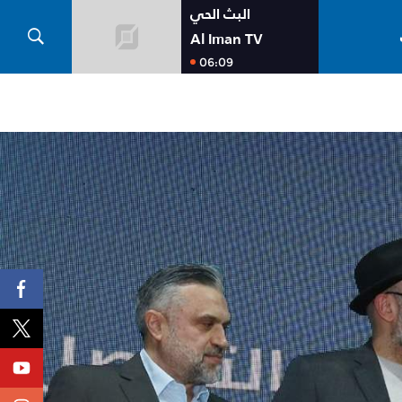
البث الحي
Al Iman TV
06:09