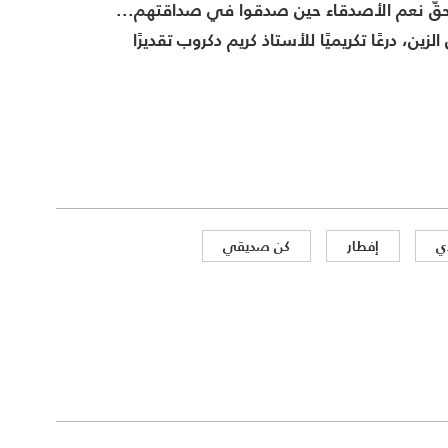
ا بحقّ نعم الأصدقاء حين صدقوا في صداقتهم...
، درعًا تكريميًا للأستاذ كريم دكروب تقديرًا
ي
إفطار
كن صديقي