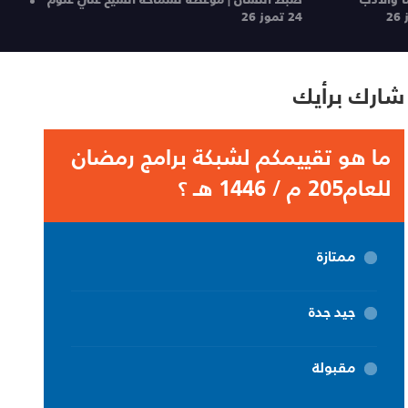
24 تموز 26
شارك برأيك
ما هو تقييمكم لشبكة برامج رمضان
للعام205 م / 1446 هـ ؟
ممتازة
جيد جدة
مقبولة