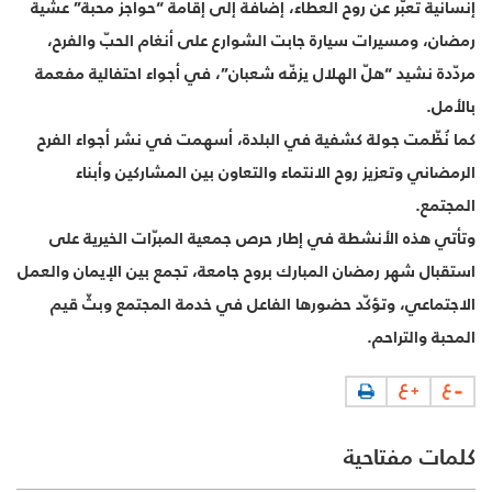
إنسانية تعبّر عن روح العطاء، إضافة إلى إقامة “حواجز محبة” عشية
رمضان، ومسيرات سيارة جابت الشوارع على أنغام الحبّ والفرح،
مردّدة نشيد “هلّ الهلال يزفّه شعبان”، في أجواء احتفالية مفعمة
بالأمل.
كما نُظّمت جولة كشفية في البلدة، أسهمت في نشر أجواء الفرح
الرمضاني وتعزيز روح الانتماء والتعاون بين المشاركين وأبناء
المجتمع.
وتأتي هذه الأنشطة في إطار حرص جمعية المبرّات الخيرية على
استقبال شهر رمضان المبارك بروح جامعة، تجمع بين الإيمان والعمل
الاجتماعي، وتؤكّد حضورها الفاعل في خدمة المجتمع وبثّ قيم
المحبة والتراحم.
كلمات مفتاحية