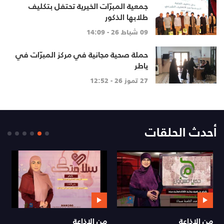
جمعية المبرّات الخيرية تحتفل بتكليف
طلابها الذكور
09 شباط 26 - 14:09
حملة صحية مجانية في مركز المبرّات في
ياطر
27 تموز 26 - 12:52
أحدث الحلقات
من الإذاعة
من الإذاعة
ي