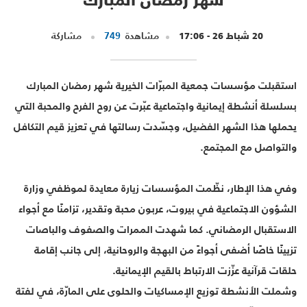
20 شباط 26 - 17:06
مشاهدة
749
مشاركة
استقبلت مؤسسات جمعية المبرّات الخيرية شهر رمضان المبارك
بسلسلة أنشطة إيمانية واجتماعية عبّرت عن روح الفرح والمحبة التي
يحملها هذا الشهر الفضيل، وجسّدت رسالتها في تعزيز قيم التكافل
والتواصل مع المجتمع.
وفي هذا الإطار، نظّمت المؤسسات زيارة معايدة لموظفي وزارة
الشؤون الاجتماعية في بيروت، عربون محبة وتقدير، تزامنًا مع أجواء
الاستقبال الرمضاني. كما شهدت الممرات والصفوف والباصات
تزيينًا خاصًا أضفى أجواءً من البهجة والروحانية، إلى جانب إقامة
حلقات قرآنية عزّزت الارتباط بالقيم الإيمانية.
وشملت الأنشطة توزيع الإمساكيات والحلوى على المارّة، في لفتة