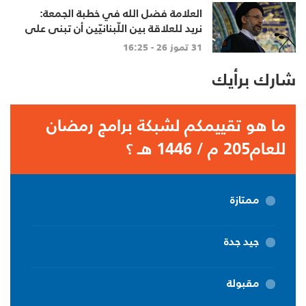
العلامة فضل الله في خطبة الجمعة:
نريد للعلاقة بين اللّبنانيّين أن تبنى على
الاحترام المتبادل، والانتماء الوطنيّ
31 تموز 26 - 16:25
الجامع
شارك برأيك
ما هو تقييمكم لشبكة برامج رمضان
للعام205 م / 1446 هـ ؟
ممتازة
جيد جدة
مقبولة