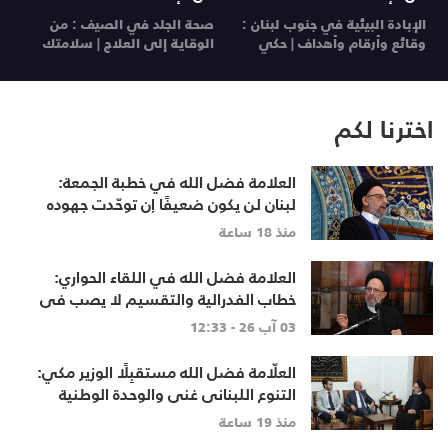
الإبادة البيئية في جنوب لبنان :
صحة الجلد في الصيف : من
ي
وقائع وأرقام وأهداف | حكي
الوقاية إلى العلاج | سلامتك
26
مسؤول
29 تموز 26
28 تموز 26
اخترنا لكم
العلامة فضل الله في خطبة الجمعة:
لبنان لن يكون ضعيفًا إن توحّدت جهوده
وخرج الجميع من حساباتهم الخاصّة
منذ 18 ساعة
العلامة فضل الله في اللقاء الحواري:
خطاب الفدرالية والتقسيم لا يصب في
مصلحة أحد
03 آب 26 - 12:33
العلّامة فضل الله مستقبِلًا الوزير مكي:
التنوع اللبناني غنى والوحدة الوطنية
أساس
منذ 19 ساعة