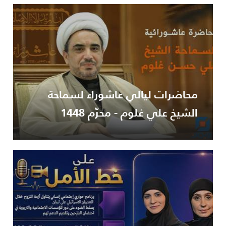
محاضرات ليالي عاشوراء لسماحة
الشيخ علي غلوم - محرّم 1448