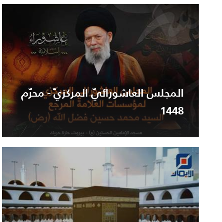
المجلس العاشورائيّ المركزيّ - محرّم
1448