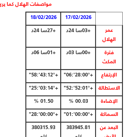
مواصفات الهلال كما يرى
18/02/2026
17/02/2026
عمر
+03سا
24د
+27سا
24د
الهلال
فترة
+00سا
03د
+01سا
06د
المكث
الإرتفاع
+00°:28':06"
+12°:43':58"
الاستطالة
+01°:52':52"
+14°:03':25"
الإضاءة
00.03 %
01.50 %
السماكة
+00°:00':01"
+00°:00':28"
البعد عن
383945.81
380315.93
الأرض
كلم
كلم