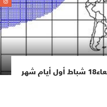
المكتب الشرعي في مؤسسة المرجع فضل الله (رض): الأربعاء18 شباط أول أيام شهر