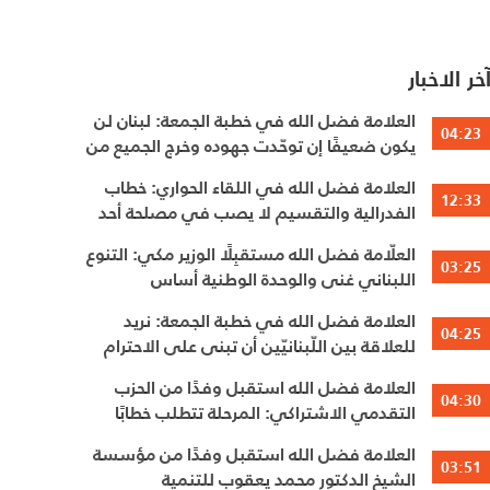
خر الاخبار
العلامة فضل الله في خطبة الجمعة: لبنان لن
04:23
يكون ضعيفًا إن توحّدت جهوده وخرج الجميع من
حساباتهم الخاصّة
العلامة فضل الله في اللقاء الحواري: خطاب
12:33
الفدرالية والتقسيم لا يصب في مصلحة أحد
العلّامة فضل الله مستقبِلًا الوزير مكي: التنوع
03:25
اللبناني غنى والوحدة الوطنية أساس
العلامة فضل الله في خطبة الجمعة: نريد
04:25
للعلاقة بين اللّبنانيّين أن تبنى على الاحترام
المتبادل، والانتماء الوطنيّ الجامع
العلامة فضل الله استقبل وفدًا من الحزب
04:30
التقدمي الاشتراكي: المرحلة تتطلب خطابًا
عقلانيًا يحفظ الوحدة الوطنية
العلامة فضل الله استقبل وفدًا من مؤسسة
03:51
الشيخ الدكتور محمد يعقوب للتنمية