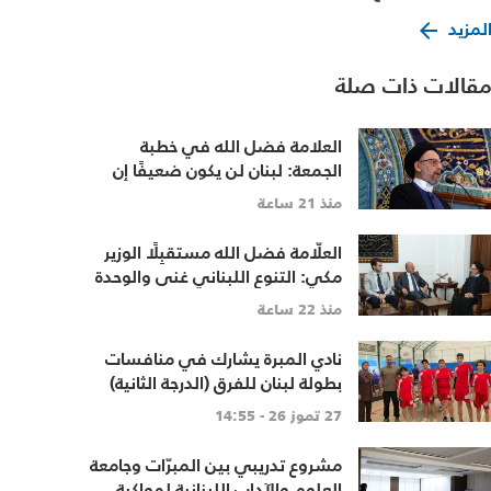
لمزيد
قالات ذات صلة
العلامة فضل الله في خطبة
الجمعة: لبنان لن يكون ضعيفًا إن
توحّدت جهوده وخرج الجميع من
منذ 21 ساعة
حساباتهم الخاصّة
العلّامة فضل الله مستقبِلًا الوزير
مكي: التنوع اللبناني غنى والوحدة
الوطنية أساس
منذ 22 ساعة
نادي المبرة يشارك في منافسات
بطولة لبنان للفرق (الدرجة الثانية)
27 تموز 26 - 14:55
مشروع تدريبي بين المبرّات وجامعة
العلوم والآداب اللبنانية لمواكبة