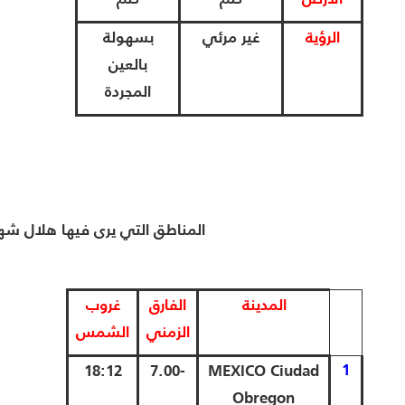
الرؤية
غير مرئي
بسهولة
بالعين
المجردة
المناطق التي يرى فيها هلال شهر رمضان 1447 با
المدينة
الفارق
غروب
الزمني
الشمس
1
18:12
-7.00
MEXICO Ciudad
Obregon