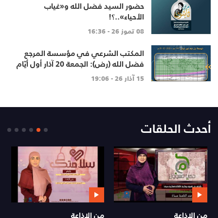
حضور السيد فضل الله و«غياب
الأحياء»..؟!
08 تموز 26 - 16:36
المكتب الشرعي في مؤسسة المرجع
فضل الله (رض): الجمعة 20 آذار أول أيّام
شهر شوال
15 آذار 26 - 19:06
أحدث الحلقات
من الإذاعة
من الإذاعة
ي