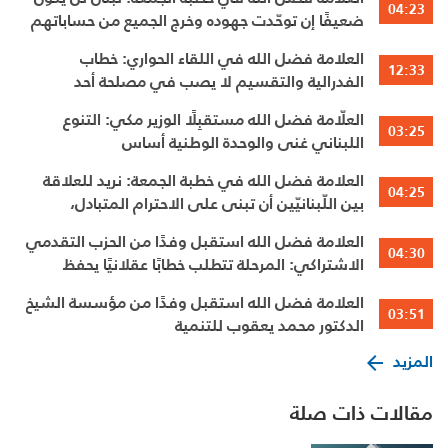
04:23
ضعيفًا إن توحّدت جهوده وخرج الجميع من حساباتهم
الخاصّة
العلامة فضل الله في اللقاء الحواري: خطاب
12:33
الفدرالية والتقسيم لا يصب في مصلحة أحد
العلّامة فضل الله مستقبِلًا الوزير مكي: التنوع
03:25
اللبناني غنى والوحدة الوطنية أساس
العلامة فضل الله في خطبة الجمعة: نريد للعلاقة
04:25
بين اللّبنانيّين أن تبنى على الاحترام المتبادل،
والانتماء الوطنيّ الجامع
العلامة فضل الله استقبل وفدًا من الحزب التقدمي
04:30
الاشتراكي: المرحلة تتطلب خطابًا عقلانيًا يحفظ
الوحدة الوطنية
العلامة فضل الله استقبل وفدًا من مؤسسة الشيخ
03:51
الدكتور محمد يعقوب للتنمية
المزيد
مقالات ذات صلة