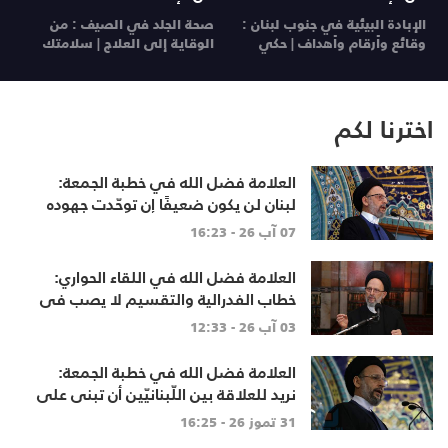
الإبادة البيئية في جنوب لبنان :
صحة الجلد في الصيف : من
ي
وقائع وأرقام وأهداف | حكي
الوقاية إلى العلاج | سلامتك
26
مسؤول
29 تموز 26
28 تموز 26
اخترنا لكم
العلامة فضل الله في خطبة الجمعة:
لبنان لن يكون ضعيفًا إن توحّدت جهوده
وخرج الجميع من حساباتهم الخاصّة
07 آب 26 - 16:23
العلامة فضل الله في اللقاء الحواري:
خطاب الفدرالية والتقسيم لا يصب في
مصلحة أحد
03 آب 26 - 12:33
العلامة فضل الله في خطبة الجمعة:
نريد للعلاقة بين اللّبنانيّين أن تبنى على
الاحترام المتبادل، والانتماء الوطنيّ
31 تموز 26 - 16:25
الجامع