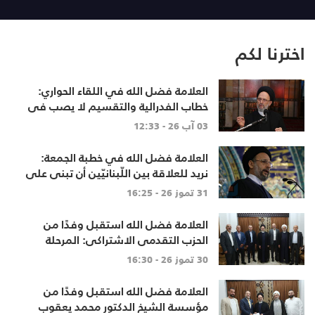
28 تموز 26
27
اخترنا لكم
العلامة فضل الله في اللقاء الحواري:
خطاب الفدرالية والتقسيم لا يصب في
مصلحة أحد
03 آب 26 - 12:33
العلامة فضل الله في خطبة الجمعة:
نريد للعلاقة بين اللّبنانيّين أن تبنى على
الاحترام المتبادل، والانتماء الوطنيّ
31 تموز 26 - 16:25
الجامع
العلامة فضل الله استقبل وفدًا من
الحزب التقدمي الاشتراكي: المرحلة
تتطلب خطابًا عقلانيًا يحفظ الوحدة
30 تموز 26 - 16:30
الوطنية
العلامة فضل الله استقبل وفدًا من
مؤسسة الشيخ الدكتور محمد يعقوب