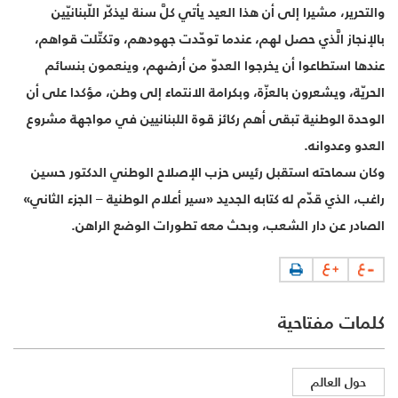
والتحرير، مشيرا إلى أن هذا العيد يأتي كلَّ سنة ليذكّر اللّبنانيّين
بالإنجاز الَّذي حصل لهم، عندما توحّدت جهودهم، وتكتّلت قواهم،
عندها استطاعوا أن يخرجوا العدوّ من أرضهم، وينعمون بنسائم
الحريّة، ويشعرون بالعزّة، وبكرامة الانتماء إلى وطن، مؤكدا على أن
الوحدة الوطنية تبقى أهم ركائز قوة اللبنانيين في مواجهة مشروع
العدو وعدوانه.
وكان سماحته استقبل رئيس حزب الإصلاح الوطني الدكتور حسين
راغب، الذي قدّم له كتابه الجديد «سير أعلام الوطنية – الجزء الثاني»
الصادر عن دار الشعب، وبحث معه تطورات الوضع الراهن.
كلمات مفتاحية
حول العالم