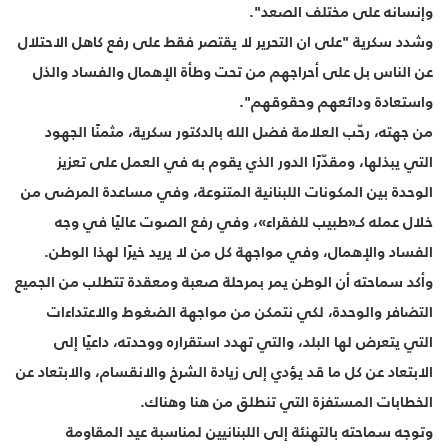
وإنسانه على مختلف الصعد".
وشدد سكرية "على ان التحرير لا يقتصر فقط على رفع كاهل الاحتلال
عن الناس بل على أحراجهم من تحت وطأة الإهمال والفساد والذل
واستعادة ودائعهم وحقوقهم".
من جهته، رحّب العلامة فضل الله بالدكتور سكرية، مثمنًا الجهود
التي يبذلها، ومقدّرًا الدور الذي يقوم به في العمل على تعزيز
الوحدة بين المكونات اللبنانية المتنوعة، وفي مساعدة المرضى من
خلال عمله كـ«طبيب للفقراء»، وفي رفع الصوت عاليًا في وجه
الفساد والإهمال، وفي مواجهة كل من لا يريد خيرًا لهذا الوطن.
وأكد سماحته أن الوطن يمر بمرحلة صعبة ومعقدة تتطلب من الجميع
التضافر والوحدة، لكي نتمكن من مواجهة الضغوط والاعتداءات
التي يتعرض لها البلد، والتي تهدد استقراره ووحدته، داعيًا إلى
الابتعاد عن كل ما قد يؤدي إلى زيادة الشرخ والانقسام، والابتعاد عن
الخطابات المستفزة التي تنطلق من هنا وهناك.
وتوجه سماحته بالتهنئة إلى اللبنانيين لمناسبة عيد المقاومة