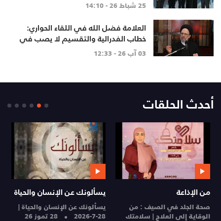
استهداف للوحدة الوطنية القادرة على
25 شباط 26 - 14:10
مواجهة العدو
العلامة فضل الله في اللقاء الحواري:
خطاب الفدرالية والتقسيم لا يصب في
مصلحة أحد
03 آب 26 - 12:33
أحدث الحلقات
من الإذاعة
يسألونك عن الإنسان والحياة
م
صحة الجلد في الصيف : من
يسألونك عن الإنسان والحياة |
ا
الوقاية إلى العلاج | سلامتك
28-7-2026
28 تموز 26
ا