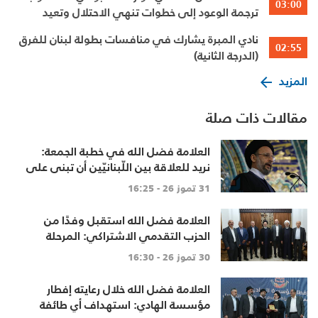
03:00
ترجمة الوعود إلى خطوات تنهي الاحتلال وتعيد
الأهالي وتطلق الاعمار
نادي المبرة يشارك في منافسات بطولة لبنان للفرق
02:55
(الدرجة الثانية)
المزيد
مقالات ذات صلة
العلامة فضل الله في خطبة الجمعة:
نريد للعلاقة بين اللّبنانيّين أن تبنى على
الاحترام المتبادل، والانتماء الوطنيّ
31 تموز 26 - 16:25
الجامع
العلامة فضل الله استقبل وفدًا من
الحزب التقدمي الاشتراكي: المرحلة
تتطلب خطابًا عقلانيًا يحفظ الوحدة
30 تموز 26 - 16:30
الوطنية
العلامة فضل الله خلال رعايته إفطار
مؤسسة الهادي: استهداف أي طائفة