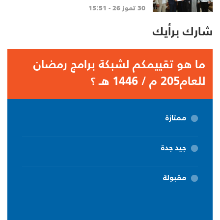
للتنمية
30 تموز 26 - 15:51
شارك برأيك
ما هو تقييمكم لشبكة برامج رمضان
للعام205 م / 1446 هـ ؟
ممتازة
جيد جدة
مقبولة