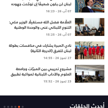
لبنان لن يكون ضعيفًا إن توحّدت جهوده
وخرج الجميع من حساباتهم الخاصّة
07 آب 26 - 16:23
العلّامة فضل الله مستقبِلًا الوزير مكي:
التنوع اللبناني غنى والوحدة الوطنية
أساس
07 آب 26 - 15:25
نادي المبرة يشارك في منافسات بطولة
لبنان للفرق (الدرجة الثانية)
27 تموز 26 - 14:55
مشروع تدريبي بين المبرّات وجامعة
العلوم والآداب اللبنانية لمواكبة تطبيق
المنهاج اللبناني المطوّ
23 تموز 26 - 15:52
أحدث الحلقات