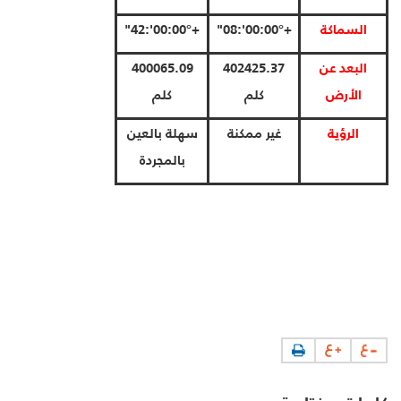
السماكة
+00°:00':08"
+00°:00':42"
البعد عن
402425.37
400065.09
الأرض
كلم
كلم
الرؤية
غير ممكنة
سهلة بالعين
بالمجردة