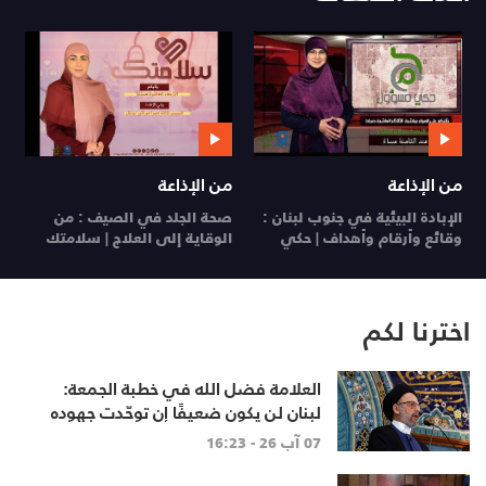
من الإذاعة
من الإذاعة
ي
الإبادة البيئية في جنوب لبنان :
صحة الجلد في الصيف : من
ي
وقائع وأرقام وأهداف | حكي
الوقاية إلى العلاج | سلامتك
26
مسؤول
29 تموز 26
28 تموز 26
اخترنا لكم
العلامة فضل الله في خطبة الجمعة:
لبنان لن يكون ضعيفًا إن توحّدت جهوده
وخرج الجميع من حساباتهم الخاصّة
07 آب 26 - 16:23