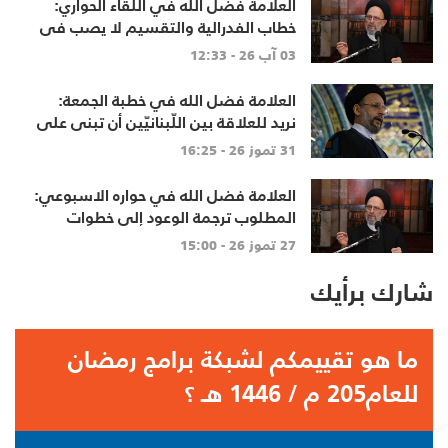
العلامة فضل الله في اللقاء الحواري:
خطاب الفدرالية والتقسيم لا يصب في
مصلحة أحد
03 آب 26 - 12:33
العلامة فضل الله في خطبة الجمعة:
نريد للعلاقة بين اللّبنانيّين أن تبنى على
الاحترام المتبادل، والانتماء الوطنيّ
31 تموز 26 - 16:25
الجامع
العلامة فضل الله في حواره الاسبوعي:
المطلوب ترجمة الوعود إلى خطوات
تنهي الاحتلال وتعيد الأهالي وتطلق
27 تموز 26 - 15:00
الاعمار
شارك برأيك
ما هو تقييمكم لشبكة برامج رمضان
للعام205 م / 1446 هـ ؟