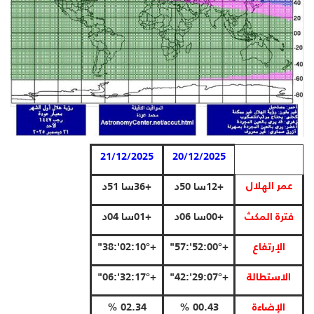
21/12/2025
20/12/2025
عمر الهلال
+12سا
50د
+36سا
51د
فترة المكث
+00سا
06د
+01سا
04د
الإرتفاع
+00°:52':57"
+10°:02':38"
الاستطالة
+07°:29':42"
+17°:32':06"
الإضاءة
00.43 %
02.34 %