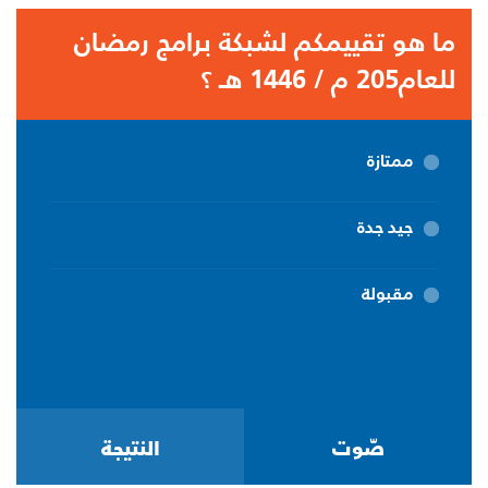
ما هو تقييمكم لشبكة برامج رمضان
للعام205 م / 1446 هـ ؟
ممتازة
جيد جدة
مقبولة