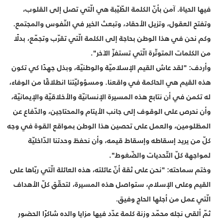
فيها الحياة. آمن بأنّ الكلمة الطّيّبة هي الّتي تصل إلى القلوب،
وتفتح العقول، وتزيل الأحقاد، وتبعث الخير في النّفوس والمجتمع.
وكم نحن في هذا الوطن بحاجة إلى الكلمة الّتي تقرّب وتجمّع، بدلًا
من الكلمات المتوتّرة الّتي تستفزّ الآخر".
وأردف: "لقد عاش القيم الإسلاميّة والوطنيّة، وبذل جهدًا كي تكون
هذه القيم هي الحاكمة في واقعنا. ومسؤوليّتنا انطلاقًا من الوفاء،
له تكمن في أن نتابع هذه المسيرة الإنسانيّة والأخلاقيّة والإيمانيّة،
وأن نحرص على الوقوف إلى جانب الأيتام والمحتاجين، والدّفاع عن
المظلومين، والعمل على تحصين هذا الوطن بمواقع القوة في وجه
كلّ من يريد إسقاطه وإسقاط قيمه، وأن نحفظ وحدتنا الدّاخليّة
لمواجهة كلّ التّحديات والضّغوط".
وختم سماحته: "نحن على ثقة أنّ عائلته، هذه العائلة الّتي ربّاها على
القيم وعلى الإسلام، ستواصل هذه المسيرة، لتحقّق كلّ الأهداف
الّتي عمل من أجلها الحاج وفيق.
ثمّ ألقى نجله محمّد وزنة كلمة عدّد فيها مزايا والده شاكرًا الحضور