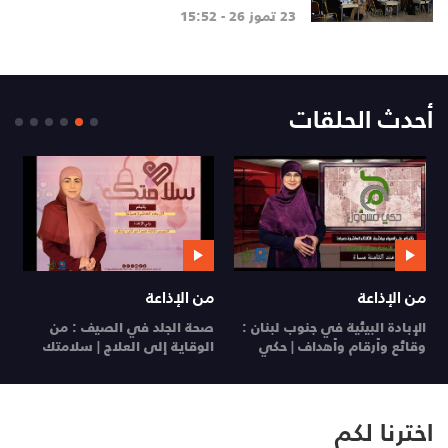
المنهاج اللبناني المطوّ
23 تموز 26 - 15:52
أحدث الحلقات
من الإذاعة
من الإذاعة
ي
الإبادة البيئية في جنوب لبنان :
صحة الجلد في الصيف : من
ي
وقائع وأرقام وأهداف | حكي
الوقاية إلى العلاج | سلامتك
26
مسؤول
29 تموز 26
28 تموز 26
اخترنا لكم