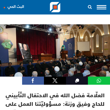
البث الحي
العلّامة فضل الله في الاحتفال التّأبيني
للحاج وفيق وزنة: مسؤوليّتنا العمل على