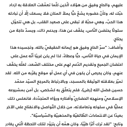
عليهم، والحاج وفيق من هؤلاء الّذين كلّما تعمّقت العلاقة به ازداد
حبّك له، وكأنّ حضوره يشعّ حبًّا يملأ المكان فلا يسعك إلّا أن تبادله
هذا الحبّ، وهي محبّة لا تبقى على صعيد القلب، بل هي تتحوّل
سلوكًا يحتضن النّاس، يخفّف عن هذا، ويدعم ذاك، ويسدّ حاجة من
يحتاج.
وأضاف: "سرّ الحاج وفيق هو إيمانه الحقيقيّ بالله، وتجسيده هذا
الإيمان في حياة النّاس، حبًّا وعطاءً، لذا لم يكن غريبًا أنّه عمل على
احتضان الجميع وتقديم الدّعم لهم على مختلف الصّعد، لعلّه يخفّف
عنهم، وكان يحرص أن يكون في أي عمل أو موقع يقرّبه من الله. لقد
تميّز بعلاقته الوثيقة بالمسجد، وبالارتباط بالمرجع السيّد محمّد
حسين فضل الله (رض)، فلم يتعلّق به كشخص، بل آمن بمشروعه
الإسلاميّ ومنهجه الحضاريّ وأفكاره ورؤاه المتجدّدة، فانعكس ذلك
عمليًّا في سلوكه وتعاملاته، من خلال التّواصل والانفتاح على الآخر
بعيدًا عن الانتماءات الطّائفيّة والمذهبيّة والسّياسيّة".
وتابع: "لقد ترك أثرًا طيّبًا، وكان همّه أن يتزوّد لتلك اللحظة الّتي يغادر