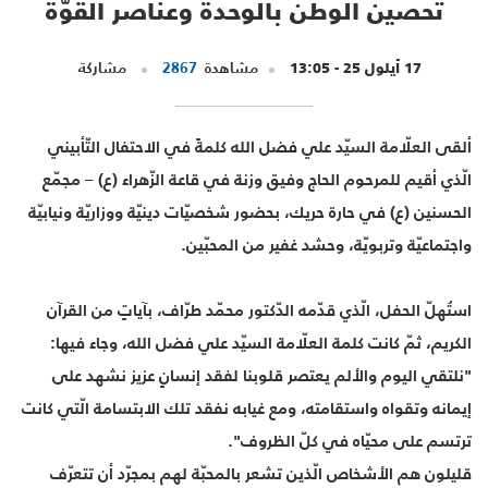
تحصين الوطن بالوحدة وعناصر القوّة
17 أيلول 25 - 13:05
مشاهدة
2867
مشاركة
ألقى العلّامة السيّد علي فضل الله كلمةً في الاحتفال التّأبيني
الّذي أقيم للمرحوم الحاج وفيق وزنة في قاعة الزّهراء (ع) – مجمّع
الحسنين (ع) في حارة حريك، بحضور شخصيّات دينيّة ووزاريّة ونيابيّة
واجتماعيّة وتربويّة، وحشد غفير من المحبّين.
استُهلّ الحفل، الّذي قدّمه الدّكتور محمّد طرّاف، بآياتٍ من القرآن
الكريم، ثمّ كانت كلمة العلّامة السيّد علي فضل الله، وجاء فيها:
"نلتقي اليوم والألم يعتصر قلوبنا لفقد إنسانٍ عزيز نشهد على
إيمانه وتقواه واستقامته، ومع غيابه نفقد تلك الابتسامة الّتي كانت
ترتسم على محيّاه في كلّ الظروف".
قليلون هم الأشخاص الّذين تشعر بالمحبّة لهم بمجرّد أن تتعرّف