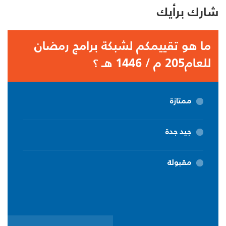
شارك برأيك
ما هو تقييمكم لشبكة برامج رمضان
للعام205 م / 1446 هـ ؟
ممتازة
جيد جدة
مقبولة