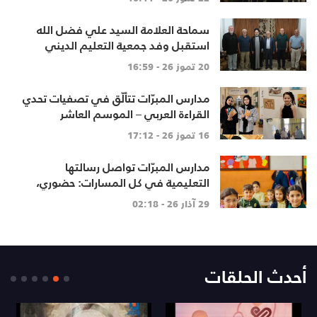
سماحة العلامة السيد علي فضل الله
استقبل وفد جمعية التعليم الديني
20 تموز 26 - 16:59
مدارس المبرّات تتألّق في تصفيات تحدي
القراءة العربي – الموسم العاشر
16 تموز 26 - 17:12
مدارس المبرّات تواصل رسالتها
التعليمية في كل المسارات: حضوري،
متزامن، وغير متزامن
29 آذار 26 - 02:18
أحدث الحلقات