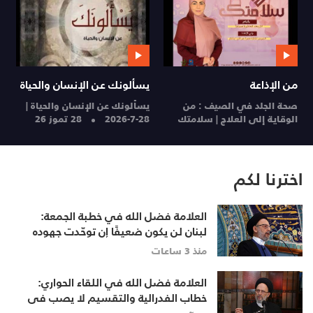
من الإذاعة
يسألونك عن الإنسان والحياة
م
صحة الجلد في الصيف : من
يسألونك عن الإنسان والحياة |
ا
الوقاية إلى العلاج | سلامتك
28-7-2026
28 تموز 26
ا
28 تموز 26
27
اخترنا لكم
العلامة فضل الله في خطبة الجمعة:
لبنان لن يكون ضعيفًا إن توحّدت جهوده
وخرج الجميع من حساباتهم الخاصّة
منذ 3 ساعات
العلامة فضل الله في اللقاء الحواري:
خطاب الفدرالية والتقسيم لا يصب في