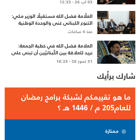
مصلحة أحد
03 آب 26 - 12:33
العلّامة فضل الله مستقبِلًا الوزير مكي:
التنوع اللبناني غنى والوحدة الوطنية
أساس
منذ 4 ساعات
العلامة فضل الله في خطبة الجمعة:
نريد للعلاقة بين اللّبنانيّين أن تبنى على
الاحترام المتبادل، والانتماء الوطنيّ
31 تموز 26 - 16:25
الجامع
شارك برأيك
ما هو تقييمكم لشبكة برامج رمضان
للعام205 م / 1446 هـ ؟
ممتازة