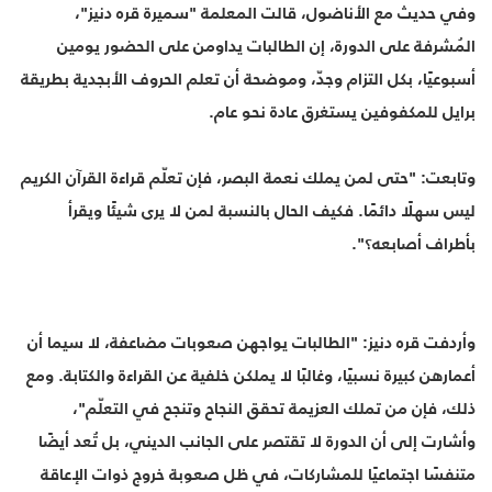
وفي حديث مع الأناضول، قالت المعلمة "سميرة قره دنيز"،
المُشرفة على الدورة، إن الطالبات يداومن على الحضور يومين
أسبوعيًا، بكل التزام وجدّ، وموضحة أن تعلم الحروف الأبجدية بطريقة
برايل للمكفوفين يستغرق عادة نحو عام.
وتابعت: "حتى لمن يملك نعمة البصر، فإن تعلّم قراءة القرآن الكريم
ليس سهلًا دائمًا. فكيف الحال بالنسبة لمن لا يرى شيئًا ويقرأ
بأطراف أصابعه؟".
وأردفت قره دنيز: "الطالبات يواجهن صعوبات مضاعفة، لا سيما أن
أعمارهن كبيرة نسبيًا، وغالبًا لا يملكن خلفية عن القراءة والكتابة. ومع
ذلك، فإن من تملك العزيمة تحقق النجاح وتنجح في التعلّم"،
وأشارت إلى أن الدورة لا تقتصر على الجانب الديني، بل تُعد أيضًا
متنفسًا اجتماعيًا للمشاركات، في ظل صعوبة خروج ذوات الإعاقة