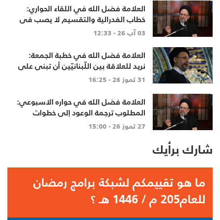
العلامة فضل الله في اللقاء الحواري:
خطاب الفدرالية والتقسيم لا يصب في
مصلحة أحد
03 آب 26 - 12:33
العلامة فضل الله في خطبة الجمعة:
نريد للعلاقة بين اللّبنانيّين أن تبنى على
الاحترام المتبادل، والانتماء الوطنيّ
31 تموز 26 - 16:25
الجامع
العلامة فضل الله في حواره الاسبوعي:
المطلوب ترجمة الوعود إلى خطوات
تنهي الاحتلال وتعيد الأهالي وتطلق
27 تموز 26 - 15:00
الاعمار
شارك برأيك
ما هو تقييمكم لشبكة برامج رمضان
للعام205 م / 1446 هـ ؟