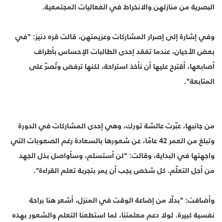
البصرية من منازلهن والانخراط في الفعاليات المجتمعية.
وفي إشارة إلى إصرار المشاركات وعزيمتهن، قالت قره دنيز: "في
بعض الأحيان، عندما تفقد إحدى الطالبات الإحساس بأطراف
أصابعها، أقترح عليها أن نأخذ استراحة، لكنها ترفض وتُصرّ على
المتابعة".
من جانبها، عبّرت عائشة تورك، وهي إحدى المشاركات في الدورة
وتبلغ من العمر 42 عامًا، عن شعورها بالسعادة رغم الصعوبات التي
واجهتها في البداية، وقالت: "لن أستسلم، وسأواصل بذل الجهد
من أجل التعلّم. كل شخص يجب أن يمر بتجربة تعلم القراءة".
وأضافت: "بدلًا من إضاعة الوقت في المنزل، أشعر هنا براحة
نفسية كبيرة. لولا دعم معلمتنا، لما استطعنا التعلم والشعور بهذه