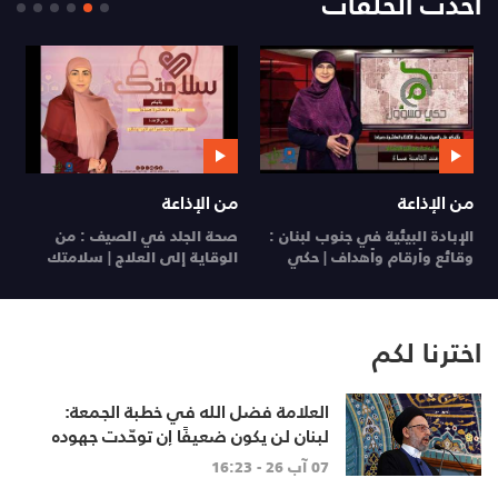
أحدث الحلقات
من الإذاعة
من الإذاعة
ي
الإبادة البيئية في جنوب لبنان :
صحة الجلد في الصيف : من
ي
وقائع وأرقام وأهداف | حكي
الوقاية إلى العلاج | سلامتك
26
مسؤول
29 تموز 26
28 تموز 26
اخترنا لكم
العلامة فضل الله في خطبة الجمعة:
لبنان لن يكون ضعيفًا إن توحّدت جهوده
وخرج الجميع من حساباتهم الخاصّة
07 آب 26 - 16:23