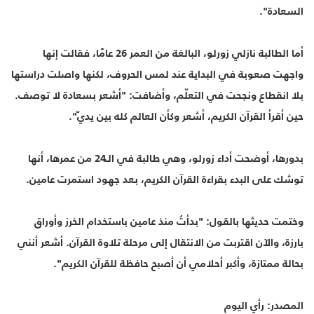
السعادة".
أما الطالبة نازلي زورلو، البالغة من العمر 26 عامًا، فقالت إنها
واجهت صعوبة في البداية عند لمس الحروف، لكنها واصلت دراستها
بلا انقطاع ونجحت في التعلّم، وأضافت: "أشعر بسعادة لا توصف.
حين أقرأ القرآن الكريم، أشعر وكأن العالم كله بين يديّ".
بدورها، أوضحت أداء زورلو، وهي طالبة في الـ24 من عمرها، أنها
توشك على البدء بقراءة القرآن الكريم، بعد جهود استمرت عامين.
وختمت حديثها بالقول: "بدأتُ منذ عامين باستخدام الخرز وأوراق
بارزة، والآن اقتربت من الانتقال إلى مرحلة تلاوة القرآن. أشعر أنني
بحالة ممتازة، وأكبر أحلامي أن أصبح حافظة للقرآن الكريم".
المصدر: رأي اليوم