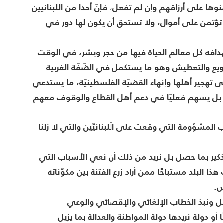
نوها على أرزاقهم وإن لم تفعل، فإنّ أحدًا من اللبنانيين
لا تؤتمن على أموال، ولا تستحق أن يكون لها دور في
تهدافه كل معالم الحياة فيها من حجر وبشر، في الوقت
ويع والتعطيش وهو ما يستكمل في الضّفّة الغربية
 تهجير أهلها وإنهاء القضيّة الفلسطينيّة، ما يستدعي
يانات، بل يسهم فعليًّا في دعم أهل القطاع والوقوف معهم
 المشؤومة التي وقعت على الّلبنانيّين والتي لا زلنا
 التذكير بما حصل بل نريد من ذلك أن نعي الأسباب التي
البلد مستباحًا ممن أراد زرع الفتنة بين مكوّناته
س.
اصل ونبذ الخطاب الإلغائي والإقصائي والوعي
و دولة نريدها دولة المواطنة والعدالة بما يزيل