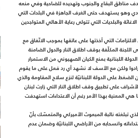
ستهدف مناطق البقاع والجنوب وتهديده للضاحية وفي منعه
ا
ودي وهو يستهدف حتى الغرف الجاهزة في البلدات التي
اغاثة والبلديات التي تتولى رعاية الأهالي المتواجدين
م
الالتزامات التي أخذتها على عاتقها بموجب الاتّفاق مع
ى اللجنة المكلّفة بوقف اطلاق النار والدول الضامنة
الدولة اللبنانية بمنع الكيان الصهيوني من الاستمرار
 أرادوا ولكن مع الأسف لا نشهد أي رد فعل على ما يقوم
من الضغط على الدولة اللبنانيّة لنزع سلاح المقاومة والذي
الأشراف على تطبيق وقف اطلاق النار التي زارت لبنان
راها هي المعنية بهذا الأمر رغم أن الاعتداءات استهدفت
 الذي تبلغته نائبة المبعوث الأميركي والمتمسّك بأنّ
داءاته وانسحابه من الأراضي اللبنانيّة وضمان عدم