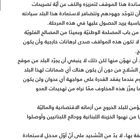
اندة هذا الموقف لتعزيزه والكف عن أيّة تصريحات
تتوحّد جهودهم وتتضافر لاستعادة هذا البلد سيادته
سية يريد الحصول عليها في هذه المرحلة.
من باب المصلحة الوطنيّة وبعيدًا من المصالح الفئويّة
لا تكون هذه المواقف صدى لرهانات خارجية وأن يكون
ج.
أن نهوّن منها لكن ذلك لا ينبغي أن يجرّد البلد من موقع
 السّلاح من دون أن يكون هناك أي ضمانات لهذا البلد
يوم عندما يفقد القدرة على مواجهة أي عدوان ولن يكون
ما يعزّز هذه المخاوف ممّا نراه من تهديدات العدو
للبلد الخروج من أزماته الاقتصادية والماليّة
 نهبوا الخزينة اللبنانية وودائع اللبنانيين وأوصلوا
بها، لا بدّ من التّشديد على أنّ أوّل مدخل لاستعادة