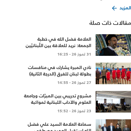
لمزيد
قالات ذات صلة
العلامة فضل الله في خطبة
الجمعة: نريد للعلاقة بين اللّبنانيّين
أن تبنى على الاحترام المتبادل،
31 تموز 26 - 16:25
والانتماء الوطنيّ الجامع
نادي المبرة يشارك في منافسات
بطولة لبنان للفرق (الدرجة الثانية)
27 تموز 26 - 14:55
مشروع تدريبي بين المبرّات وجامعة
العلوم والآداب اللبنانية لمواكبة
تطبيق المنهاج اللبناني المطوّ
23 تموز 26 - 15:52
سماحة العلامة السيد علي فضل
الله استقبل العميد مصطفى