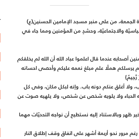
 الجمعة، من على منبر مسجد الإمامين الحسنين(ع)
آ
اسيّة والاجتماعيّة، وحشدٍ من المؤمنين ومما جاء في
أصحابه عندما قال اعلموا عباد الله أن الله لم يخلقكم
ا لَا تُرْجَعُونَ} ولم يرسلكم هملًا علم مبلغ نعمه عليكم وأحصى احسانه
 رَّحِيمٌ}
ولا أغلق عنكم دونه باب. وإنه لبكل مكان، وفى كل
قصه الحباء ولا يلويه شخص عن شخص، ولا يلهيه صوت عن
ظهر وبالاستناد إليه نستطيع أن نواجه التحديّات مهما
 رغم مرور نحو أربعة أشهر على اتفاق وقف إطلاق النار