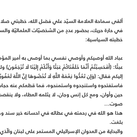
ألقى سماحة العلامة السيّد علي فضل الله، خطبتي صلاة
في حارة حريك، بحضور عددٍ من الشخصيّات العلمائيّة والسي
خطبته السياسية:
عباد الله أوصيكم وأوصي نفسي بما أوصى به أمير المؤمنين 
عبثًا: {أَفَحَسِبْتُمْ أَنَّمَا خَلَقْنَاكُمْ عَبَثًا وَأَنَّكُمْ إِلَيْنَ
إليكم فقال: {وَإِن تَعُدُّوا نِعْمَةَ اللَّهِ لَا تُحْصُوهَا إِنَّ اللَّهَ لَغَفُورٌ
فاستفتحوه واستنجدوه واستمنحوه، فما قطعكم عنه حجاب، 
حين وأوان، ومع كل إنس وجان، لا يثلمه العطاء، ولا ين
صوت...
هذا هو الله في رحمته في عطائه في احسانه خير سند وخير 
بلغت.
والبداية من العدوان الإسرائيلي المستمر على لبنان والّذي