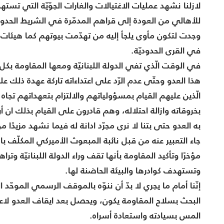
لازلنا نشهد عمليات الاغتيالات والغارات الجوّيّة التي ت
للأهالي من العودة إلى قراهم المدمّرة في الشريط الحد
وجدت لتكون مأوى يلجأ إليه من تهدّمت بيوتهم كما هيئات ال
في القرى الحدوديّة.
في الوقت الّذي تفي الدولة اللبنانيّة ومعها المقاومة بكل 
هذا العدو وحتّى عدم الرّد على اعتداءاته تاركة عهدة ذلك عل
الّذين عليهم القيام بمسؤولياتهم والالتزام بتعهداتهم تجاه 
بخروقاته وازالة احتلاله، وهم قادرون على القيام بذلك ان
به العدو حتى بتنا لا نرى مجرّد ادانة له فيما نشهد مزيدًا 
جاء التعبير عنه من قبل نائبة المبعوث الأميركي المكلّف ب
مؤخرًا وتأكيد المقاومة بأنها تقف وراء الدولة اللبنانيّة وت
وتستهدف كوادرها والبيئة الحاضنة لها.
إنّنا أمام ما يجري لا بدّ أن ننوّه بالموقف الرسمي الموحّد
البحث بسلاح المقاومة يكون، ويحصل بعد ايقاف العدو لاعت
المس بسيادته واستعادة أسراه.