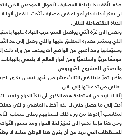
هذه الثّقة يبدأ بإعادة المصارف لأموال المودعين الّذين ائتم
لن يفكر أبدًا بايداع أمواله في مصارف أكّدت بالفعل أنها 
الحياة الاقتصاديّة للبنان.
ونصل إلى غزّة الّتي يواصل العدو حرب الابادة عليها باس
الذي يستمر حصاره المطبق عليها والذي وصل إلى حد التّج
ومخيّماتها وقد أصبح من الواضح أنه يهدف من وراء ذلك إلى
موقفًا عربيًّا واسلاميًّا ومن أحرار العالم لا يكتفي بالب
والتّصدّي للمشروع الصّهيوني.
وأخيرا تمرّ علينا في الثالث عشر من شهر نيسان ذكرى الحرب
نعاني من تداعياتها إلى الان.
إنّنا لا نريد من استعادة هذه الذكرى أن ننكأ الجراح ونعيد
أدت إلى ما حصل حتى لا نكرر أخطاء الماضي والتي جعلت هذا 
لمكاسب أرادوها من وراء ذلك لحسابهم وعلى حساب النّا
ومن هنا فإننا ندعو إلى تعزيز لغة الحوار ومد جسور التّو
للمخطّطات التي تريد من أن يكون هذا الوطن ساحة لا وطنًا أ