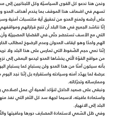
ونحن هنا ندعو كل القوى السياسيّة وكل اللبنانيين إلى مس
تسهم في اضعاف هذا الموقف بما يخدم أهداف العدو وأن 
على أرضه ولمنع العدو من تحقيق أية مكتسبات أمنية وسيا
إنّا نناشد الجميع في هذا البلد أن تنبع قراراتهم ومواقفهم 
التي مع الأسف تستحضر حتّى في القضايا المصيريّة وأن 
الهم واحدًا وهو ايقاف العدوان وعدم الرضوخ لمطالب الخار
إنّنا نعي حجم الضّغوط التي تمارس على هذا البلد ولا نريد 
من مواقع القوّة الّتي يخشاها العدو ليدعو البعض إلى نزع
بأنه سيكون آمنًا من هذا العدو ولن يستباح كما يستباح ال
عرضة لما يهدّد أمنه وسيادته واستقراره بل إنّنا نجد اليوم 
وممارساته وتحرّكاته.
ونبقى على صعيد الداخل لنؤكد أهمية أي عمل اصلاحي يؤمن 
واستعادة عافيته، لاسيما لجهة سد كل الثغر التي نفذ منها من
البلد إلى الانهيار.
وفي ظل السّعي لاستعادة المصارف دورها وعافيتها والثّقة 