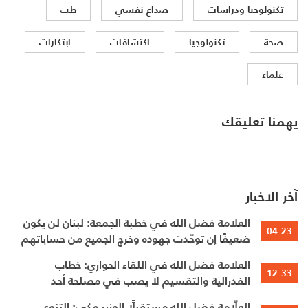
تكنولوجيا ودراسات
صداع نفسي
طب
صحة
تكنولوجيا
اكتشافات
ابتكارات
علماء
يهمنا تعليقك
آخر الاخبار
العلامة فضل الله في خطبة الجمعة: لبنان لن يكون
04:23
ضعيفًا إن توحّدت جهوده وخرج الجميع من حساباتهم
الخاصّة
العلامة فضل الله في اللقاء الحواري: خطاب
12:33
الفدرالية والتقسيم لا يصب في مصلحة أحد
العلّامة فضل الله مستقبِلًا الوزير مكي: التنوع