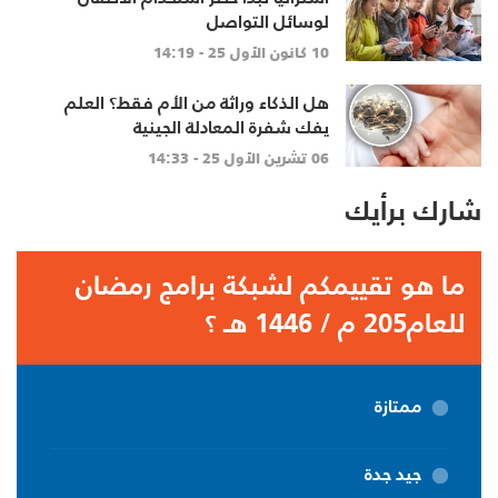
لوسائل التواصل
10 كانون الأول 25 - 14:19
هل الذكاء وراثة من الأم فقط؟ العلم
يفك شفرة المعادلة الجينية
06 تشرين الأول 25 - 14:33
شارك برأيك
ما هو تقييمكم لشبكة برامج رمضان
للعام205 م / 1446 هـ ؟
ممتازة
جيد جدة