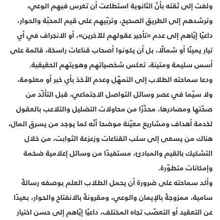
ولفت إلى ثقته بأنّ الثانوية استطاعت أن تغرس فيهم الوعي،
وترشدهم إلى الطريق الصحيح، وتربّيهم على قيم المحبّة والحوار،
داعيًا إيّاهم إلى عدم «تأجير عقولهم للآخرين»، أو الانجراف في أي
تيار يمينًا أو شمالًا، بل أن يكونوا أصحاب قناعات راسخة، قائمة على
أسس سليمة ومتينة، تعكس شخصياتهم وهويتهم الحقيقية.
ودعا سماحته الطلاب إلى التمهّل وعدم الأخذ بأي خبر أو معلومة،
ولا سيّما في عصر وسائل التواصل الاجتماعي، قبل التأكّد من
صحّتها ومصادرها، محذّرًا من محاولات التضليل والتلاعب بالعقول
لخدمة أهداف ومشاريع معيّنة موضحا أنّه كما يوجد من يسرق المال،
هناك من يسعى إلى سلب القناعات وزعزعة الثوابت، من خلال
التشكيك بالقيم والمبادئ، مستفيدًا من وسائل إعلامية ضخمة
وإمكانات متطوّرة.
وأكد سماحته على ضرورة أن يحمل الطلاب العلم بوصفه رسالةً
سامية، ممزوجةً بالإيمان والوعي، ومقرونةً بالانفتاح والحوار، بعيدًا
عن التعقيد أو التعصّب تجاه المختلف، داعيًا إيّاهم إلى حسن اختيار