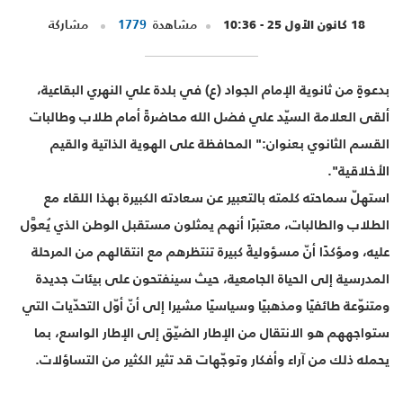
18 كانون الأول 25 - 10:36
مشاهدة
1779
مشاركة
بدعوةٍ من ثانوية الإمام الجواد (ع) في بلدة علي النهري البقاعية،
ألقى العلامة السيّد علي فضل الله محاضرةً أمام طلاب وطالبات
القسم الثانوي بعنوان:" المحافظة على الهوية الذاتية والقيم
الأخلاقية".
استهلّ سماحته كلمته بالتعبير عن سعادته الكبيرة بهذا اللقاء مع
الطلاب والطالبات، معتبرًا أنهم يمثلون مستقبل الوطن الذي يُعوَّل
عليه، ومؤكدًا أنّ مسؤوليةً كبيرة تنتظرهم مع انتقالهم من المرحلة
المدرسية إلى الحياة الجامعية، حيث سينفتحون على بيئات جديدة
ومتنوّعة طائفيًا ومذهبيًا وسياسيًا مشيرا إلى أنّ أوّل التحدّيات التي
ستواجههم هو الانتقال من الإطار الضيّق إلى الإطار الواسع، بما
يحمله ذلك من آراء وأفكار وتوجّهات قد تثير الكثير من التساؤلات.