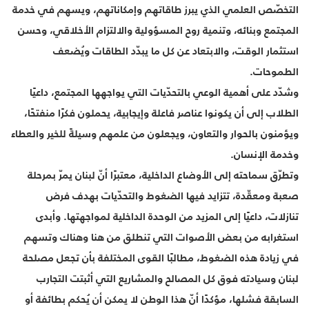
التخصّص العلمي الذي يبرز طاقاتهم وإمكاناتهم، ويسهم في خدمة
المجتمع وبنائه، وتنمية روح المسؤولية والالتزام الأخلاقي، وحسن
استثمار الوقت، والابتعاد عن كل ما يبدّد الطاقات ويُضعف
الطموحات.
وشدّد على أهمية الوعي بالتحدّيات التي يواجهها المجتمع، داعيًا
الطلاب إلى أن يكونوا عناصر فاعلة وإيجابية، يحملون فكرًا منفتحًا،
ويؤمنون بالحوار والتعاون، ويجعلون من علمهم وسيلةً للخير والعطاء
وخدمة الإنسان.
وتطرّق سماحته إلى الأوضاع الداخلية، معتبرًا أنّ لبنان يمرّ بمرحلة
صعبة ومعقّدة، تتزايد فيها الضغوط والتحدّيات بهدف فرض
تنازلات، داعيًا إلى المزيد من الوحدة الداخلية لمواجهتها. وأبدى
استغرابه من بعض الأصوات التي تنطلق من هنا وهناك وتسهم
في زيادة هذه الضغوط، مطالبًا القوى المختلفة بأن تجعل مصلحة
لبنان وسيادته فوق كل المصالح والمشاريع التي أثبتت التجارب
السابقة فشلها، مؤكدًا أنّ هذا الوطن لا يمكن أن يُحكم بطائفة أو