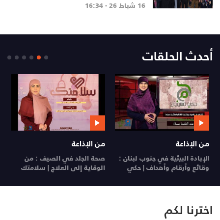
دوحة المبرات
16 شباط 26 - 16:34
أحدث الحلقات
من الإذاعة
من الإذاعة
ي
الإبادة البيئية في جنوب لبنان :
صحة الجلد في الصيف : من
ي
وقائع وأرقام وأهداف | حكي
الوقاية إلى العلاج | سلامتك
26
مسؤول
29 تموز 26
28 تموز 26
اخترنا لكم