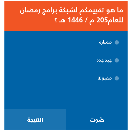
ما هو تقييمكم لشبكة برامج رمضان
للعام205 م / 1446 هـ ؟
ممتازة
جيد جدة
مقبولة