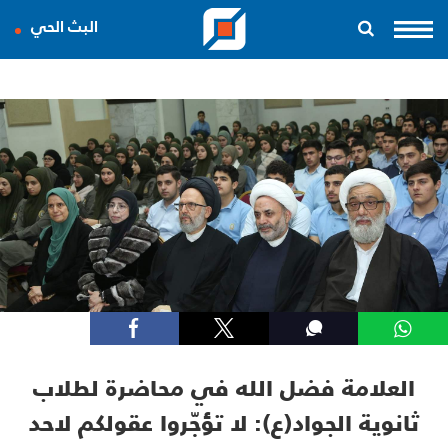
البث الحي
العلامة فضل الله في محاضرة لطلاب
ثانوية الجواد(ع): لا تؤجّروا عقولكم لاحد