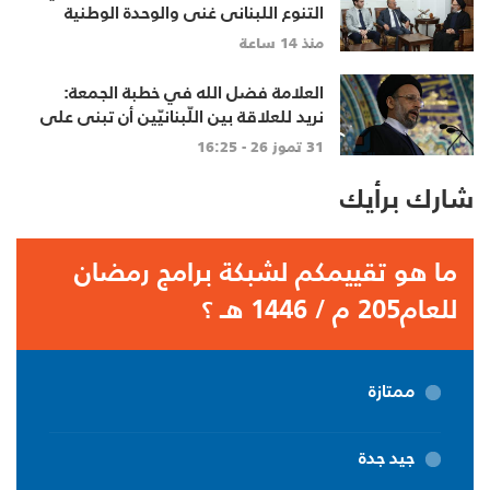
التنوع اللبناني غنى والوحدة الوطنية
أساس
منذ 14 ساعة
العلامة فضل الله في خطبة الجمعة:
نريد للعلاقة بين اللّبنانيّين أن تبنى على
الاحترام المتبادل، والانتماء الوطنيّ
31 تموز 26 - 16:25
الجامع
شارك برأيك
ما هو تقييمكم لشبكة برامج رمضان
للعام205 م / 1446 هـ ؟
ممتازة
جيد جدة