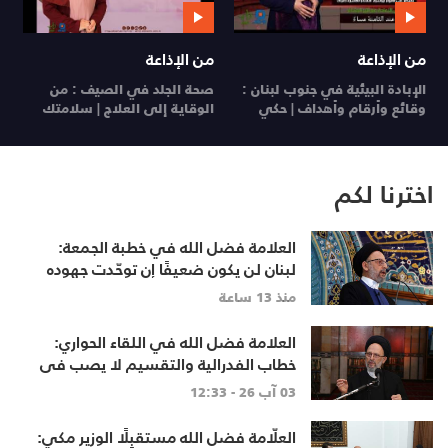
من الإذاعة
من الإذاعة
ي
الإبادة البيئية في جنوب لبنان :
صحة الجلد في الصيف : من
ي
وقائع وأرقام وأهداف | حكي
الوقاية إلى العلاج | سلامتك
26
مسؤول
29 تموز 26
28 تموز 26
اخترنا لكم
العلامة فضل الله في خطبة الجمعة:
لبنان لن يكون ضعيفًا إن توحّدت جهوده
وخرج الجميع من حساباتهم الخاصّة
منذ 13 ساعة
العلامة فضل الله في اللقاء الحواري:
خطاب الفدرالية والتقسيم لا يصب في
مصلحة أحد
03 آب 26 - 12:33
العلّامة فضل الله مستقبِلًا الوزير مكي: