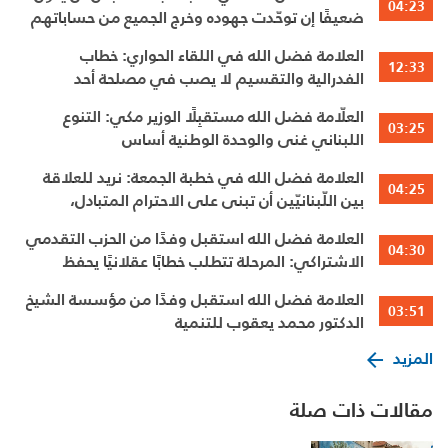
04:23
ضعيفًا إن توحّدت جهوده وخرج الجميع من حساباتهم
الخاصّة
العلامة فضل الله في اللقاء الحواري: خطاب
12:33
الفدرالية والتقسيم لا يصب في مصلحة أحد
العلّامة فضل الله مستقبِلًا الوزير مكي: التنوع
03:25
اللبناني غنى والوحدة الوطنية أساس
العلامة فضل الله في خطبة الجمعة: نريد للعلاقة
04:25
بين اللّبنانيّين أن تبنى على الاحترام المتبادل،
والانتماء الوطنيّ الجامع
العلامة فضل الله استقبل وفدًا من الحزب التقدمي
04:30
الاشتراكي: المرحلة تتطلب خطابًا عقلانيًا يحفظ
الوحدة الوطنية
العلامة فضل الله استقبل وفدًا من مؤسسة الشيخ
03:51
الدكتور محمد يعقوب للتنمية
المزيد
مقالات ذات صلة