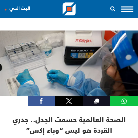
البث الحي
الصحة العالمية حسمت الجدل.. جدري
القردة هو ليس “وباء إكس”