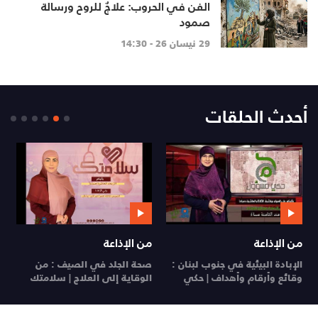
الفن في الحروب: علاجٌ للروح ورسالة
صمود
29 نيسان 26 - 14:30
أحدث الحلقات
من الإذاعة
من الإذاعة
ي
الإبادة البيئية في جنوب لبنان :
صحة الجلد في الصيف : من
ي
وقائع وأرقام وأهداف | حكي
الوقاية إلى العلاج | سلامتك
26
مسؤول
29 تموز 26
28 تموز 26