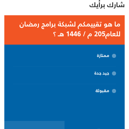
شارك برأيك
ما هو تقييمكم لشبكة برامج رمضان
للعام205 م / 1446 هـ ؟
ممتازة
جيد جدة
مقبولة