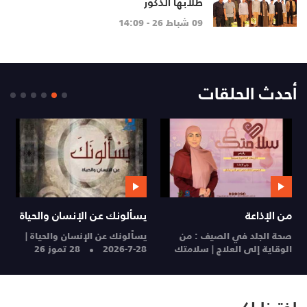
طلابها الذكور
09 شباط 26 - 14:09
أحدث الحلقات
من الإذاعة
يسألونك عن الإنسان والحياة
م
صحة الجلد في الصيف : من
يسألونك عن الإنسان والحياة |
ا
الوقاية إلى العلاج | سلامتك
28-7-2026
28 تموز 26
ا
28 تموز 26
27