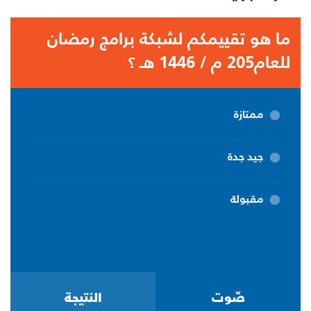
ما هو تقييمكم لشبكة برامج رمضان
للعام205 م / 1446 هـ ؟
ممتازة
جيد جدة
مقبولة