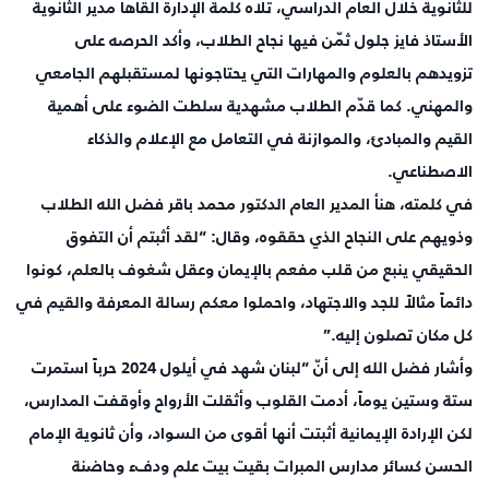
للثانوية خلال العام الدراسي، تلاه كلمة الإدارة ألقاها مدير الثانوية
الأستاذ فايز جلول ثمّن فيها نجاح الطلاب، وأكد الحرصه على
تزويدهم بالعلوم والمهارات التي يحتاجونها لمستقبلهم الجامعي
والمهني. كما قدّم الطلاب مشهدية سلطت الضوء على أهمية
القيم والمبادئ، والموازنة في التعامل مع الإعلام والذكاء
الاصطناعي.
في كلمته، هنأ المدير العام الدكتور محمد باقر فضل الله الطلاب
وذويهم على النجاح الذي حققوه، وقال: “لقد أثبتم أن التفوق
الحقيقي ينبع من قلب مفعم بالإيمان وعقل شغوف بالعلم، كونوا
دائماً مثالاً للجد والاجتهاد، واحملوا معكم رسالة المعرفة والقيم في
كل مكان تصلون إليه.”
وأشار فضل الله إلى أنّ “لبنان شهد في أيلول 2024 حرباً استمرت
ستة وستين يوماً، أدمت القلوب وأثقلت الأرواح وأوقفت المدارس،
لكن الإرادة الإيمانية أثبتت أنها أقوى من السواد، وأن ثانوية الإمام
الحسن كسائر مدارس المبرات بقيت بيت علم ودفء وحاضنة