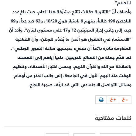
للأحلام”.
وأضاف أنّ “الثانوية حققت نتائج مشرّفة هذا العام، حيث بلغ عدد
الناجحين 196 طالباً، بينهم 9 بامتياز فوق 18/20، و62 جيد جداً، و69
جيد، إلى جانب إحراز المرتبتين 12 و17 على مستوى لبنان”. وأكد أنّ
“الاستثمار في العقول هو أثمن ما يُقدّم للوطن، وأن الضاحية
المقاومة قادرة دائماً أن تضيء بمبدعيها ساحة التفوق الوطني”.
كما قدّم جملة من النصائح للخريجين، داعياً إياهم إلى التمسك
بالعلاقة مع الله والقرآن الكريم، وحسن اختيار الأصدقاء، وتنظيم
الوقت منذ اليوم الأول في الجامعة، إلى جانب الحذر من أوهام
وسائل التواصل الاجتماعي التي قد تزيّف صورة النجاح.
كلمات مفتاحية