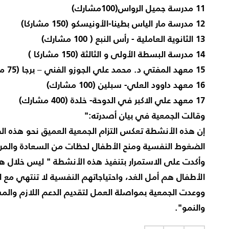
11 مدرسة جميل الرواس(100مشارك)
12 مدرسة مار الياس بطينا-الأونيسكو (150 مشاركا)
13 الثانوية العاملية - رأس النبع ( 100 مشارك)
14 مدرسة البسطة الأولى و الثالثة (150 مشاركا )
15 معهد المفتي د. محمد علي الجوزو الفني – برجا (75 مشاركا)
16 معهد داوود العلي- سبلين (100 مشارك)
17 معهد علي الاكبر في الدوحة- خلدة (400 مشارك)
وقالت الجمعية في بيان أصدرته:"
إن هذه الأنشطة تعكس التزام الجمعية العميق نحو هذه ا
الضغوط النفسية ومنح الأطفال لحظات من السعادة والمرح
وأكدت على الاستمرار بتنفيذ هذه الأنشطة " ليس خلال ه
الأطفال هم أمل الغد، واحتياجاتهم النفسية لا تنتهي مع ان
ووعدت الجمعية بمواصلة العمل لتقديم الدعم اللازم والمس
والنمو".