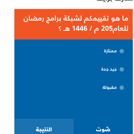
ما هو تقييمكم لشبكة برامج رمضان
للعام205 م / 1446 هـ ؟
ممتازة
جيد جدة
مقبولة