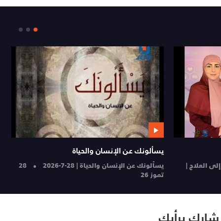
من خارج النص
موعظ
27
إحياء عيد الأضحى المبارك في الدراما والأدب
ضبط 
والشعر | من خارج النص
24 تموز 26
24 تموز 26
شارك برأيك