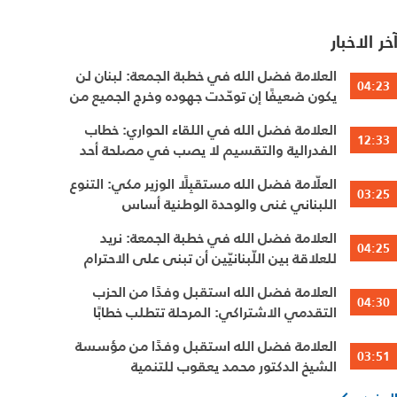
خر الاخبار
العلامة فضل الله في خطبة الجمعة: لبنان لن
04:23
يكون ضعيفًا إن توحّدت جهوده وخرج الجميع من
حساباتهم الخاصّة
العلامة فضل الله في اللقاء الحواري: خطاب
12:33
الفدرالية والتقسيم لا يصب في مصلحة أحد
العلّامة فضل الله مستقبِلًا الوزير مكي: التنوع
03:25
اللبناني غنى والوحدة الوطنية أساس
العلامة فضل الله في خطبة الجمعة: نريد
04:25
للعلاقة بين اللّبنانيّين أن تبنى على الاحترام
المتبادل، والانتماء الوطنيّ الجامع
العلامة فضل الله استقبل وفدًا من الحزب
04:30
التقدمي الاشتراكي: المرحلة تتطلب خطابًا
عقلانيًا يحفظ الوحدة الوطنية
العلامة فضل الله استقبل وفدًا من مؤسسة
03:51
الشيخ الدكتور محمد يعقوب للتنمية