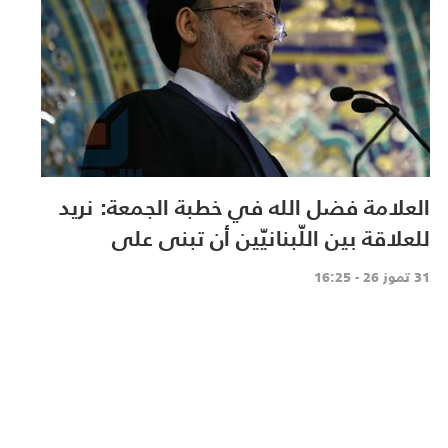
العلامة فضل الله في خطبة الجمعة: نريد
للعلاقة بين اللّبنانيّين أن تبنى على
الاحترام المتبادل، والانتماء الوطنيّ الجامع
31 تموز 26 - 16:25