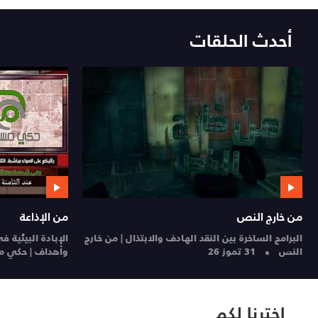
أحدث الحلقات
سألونك عن الإنسان والحياة
من الإذاعة
سألونك عن الإنسان والحياة | 28-7-2026
28
الإخاء الأهلي عاليه 
موز 26
| STAD
27 تموز 26
اخترنا لكم