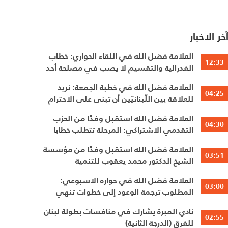
خر الاخبار
العلامة فضل الله في اللقاء الحواري: خطاب
12:33
الفدرالية والتقسيم لا يصب في مصلحة أحد
العلامة فضل الله في خطبة الجمعة: نريد
04:25
للعلاقة بين اللّبنانيّين أن تبنى على الاحترام
المتبادل، والانتماء الوطنيّ الجامع
العلامة فضل الله استقبل وفدًا من الحزب
04:30
التقدمي الاشتراكي: المرحلة تتطلب خطابًا
عقلانيًا يحفظ الوحدة الوطنية
العلامة فضل الله استقبل وفدًا من مؤسسة
03:51
الشيخ الدكتور محمد يعقوب للتنمية
العلامة فضل الله في حواره الاسبوعي:
03:00
المطلوب ترجمة الوعود إلى خطوات تنهي
الاحتلال وتعيد الأهالي وتطلق الاعمار
نادي المبرة يشارك في منافسات بطولة لبنان
02:55
للفرق (الدرجة الثانية)