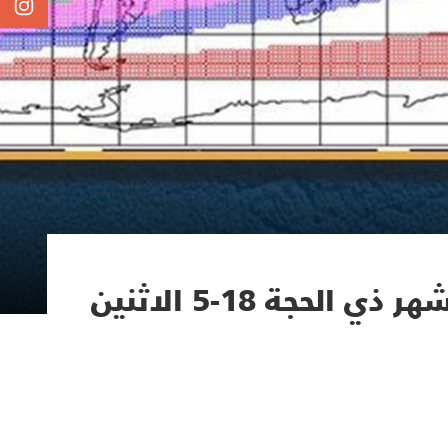
المكتب الشرعي في مؤسسة المرجع فضل الله (رض) أول شهر ذي الحجة 18-5 الاثنين