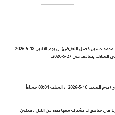
آ
اعلن المكتب الشرعي في مؤسّسة العلامة المرجع السيد محمد حسين فضل الله(رض) ان يوم الاثنين 18-5-2026
مبارك يصادف في 27-5-2026.
🔸 يولد هلال شهر ذي الحجة لعام 1447هـ (الاقتران المركزي) يوم السبت 16-5-2026 ، الساعة 08:01 مساءاً
إلا في مناطق لا نشترك معها بجزء من الليل ، فيكون