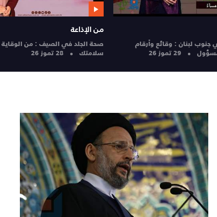
ان والحياة
من الإذاعة
اة | 28-7-2026
28
الإخاء الأهلي عاليه ورحلة العودة إلى ا
| STAD
27 تموز 26