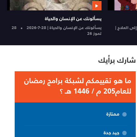
يسألونك عن الإنسان والحياة
من 
لدرجة الأولى
يسألونك عن الإنسان والحياة | 27-7-2026
27
إحيا
تموز 26
والش
شارك برأيك
ما هو تقييمكم لشبكة برامج رمضان
للعام205 م / 1446 هـ ؟
ممتازة
جيد جدة