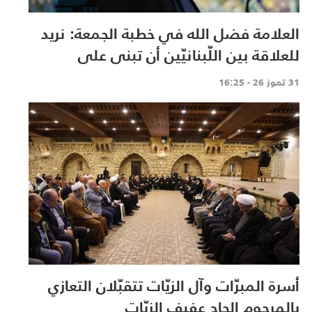
العلامة فضل الله في خطبة الجمعة: نريد
للعلاقة بين اللّبنانيّين أن تبنى على
الاحترام المتبادل، والانتماء الوطنيّ الجامع
31 تموز 26 - 16:25
أسرة المبرّات وآل الزيّات تتقبّلان التعازي
بالمرحوم الحاج عفيف الزيّات