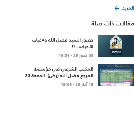
لمزيد
قالات ذات صلة
حضور السيد فضل الله و«غياب
الأحياء»..؟!
08 تموز 26 - 16:36
المكتب الشرعي في مؤسسة
المرجع فضل الله (رض): الجمعة 20
آذار أول أيّام شهر شوال
15 آذار 26 - 19:06