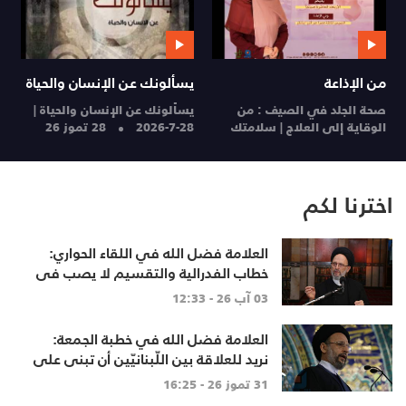
من الإذاعة
يسألونك عن الإنسان والحياة
م
صحة الجلد في الصيف : من
يسألونك عن الإنسان والحياة |
ا
الوقاية إلى العلاج | سلامتك
28-7-2026
28 تموز 26
ا
28 تموز 26
27
اخترنا لكم
العلامة فضل الله في اللقاء الحواري:
خطاب الفدرالية والتقسيم لا يصب في
مصلحة أحد
03 آب 26 - 12:33
العلامة فضل الله في خطبة الجمعة:
نريد للعلاقة بين اللّبنانيّين أن تبنى على
الاحترام المتبادل، والانتماء الوطنيّ
31 تموز 26 - 16:25
الجامع