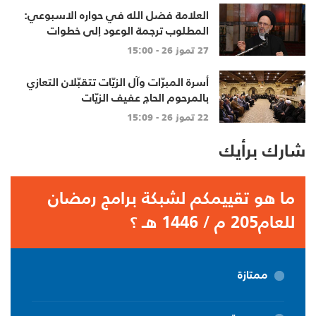
العلامة فضل الله في حواره الاسبوعي:
المطلوب ترجمة الوعود إلى خطوات
تنهي الاحتلال وتعيد الأهالي وتطلق
27 تموز 26 - 15:00
الاعمار
أسرة المبرّات وآل الزيّات تتقبّلان التعازي
بالمرحوم الحاج عفيف الزيّات
22 تموز 26 - 15:09
شارك برأيك
ما هو تقييمكم لشبكة برامج رمضان
للعام205 م / 1446 هـ ؟
ممتازة