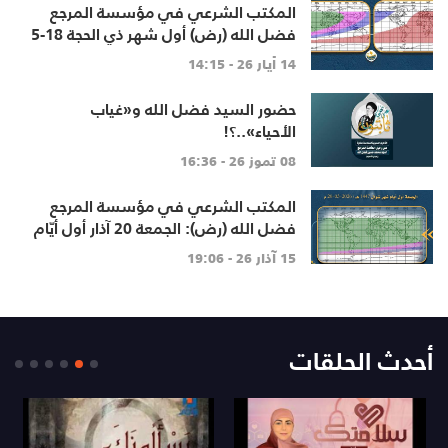
المكتب الشرعي في مؤسسة المرجع
فضل الله (رض) أول شهر ذي الحجة 18-5
الاثنين القادم
14 أيار 26 - 14:15
حضور السيد فضل الله و«غياب
الأحياء»..؟!
08 تموز 26 - 16:36
المكتب الشرعي في مؤسسة المرجع
فضل الله (رض): الجمعة 20 آذار أول أيّام
شهر شوال
15 آذار 26 - 19:06
أحدث الحلقات