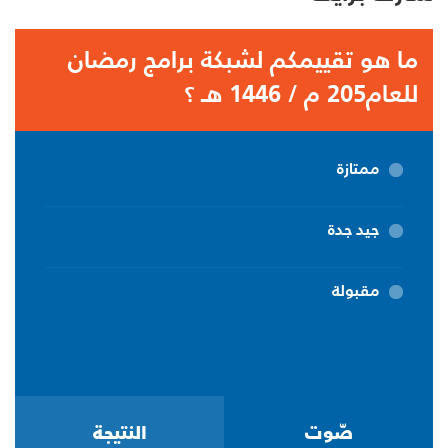
ما هو تقييمكم لشبكة برامج رمضان
للعام205 م / 1446 هـ ؟
ممتازة
جيد جدة
مقبولة