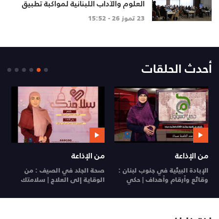
العلوم والآداب اللبنانية لمواكبة تطبيق
المنهاج اللبناني المطوّ
23 تموز 26 - 15:52
أحدث الحلقات
من الإذاعة
من الإذاعة
ي
الإبادة البيئية في جنوب لبنان :
صحة الجلد في الصيف : من
ي
وقائع وأرقام وأهداف | حكي
الوقاية إلى العلاج | سلامتك
26
مسؤول
29 تموز 26
28 تموز 26