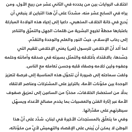
اختلاف الروايات بين من يحدده في الثاني عشر من ربيع الأول، ومن
يراه في السابع عشر منه، مشددًا على أنّ هذا التباين لا ينبغي أن
يُدرج في خانة الخلاف المذهبي، داعيا إلى إحياء هذه الولادة المباركة
باعتبارها محطةً لخروج البشرية من ظلمات الجهل والتمزّق والتناحر
إلى رحاب الإسلام، حيث النور والعلم والوحدة والتقدّم.
كما أكد أنّ الإخلاص للرسول (ص) يعني الإخلاص للقيم التي
جسّدها، بالاقتداء بأخلاقه والتمثل بسيرته في صدقه وأمانته وحلمه
وعفوه ولين كلامه وصفاء قلبه وحسن تعامله مع الناس.
ولفت سماحته إلى ضرورة أن تتحوّل هذه المناسبة إلى فرصة لتعزيز
الوحدة بين مكوّنات الأمة، بالتركيز على المشتركات وعناصر الالتقاء
بدلًا من استحضار الخلافات، محذرًا من الساعين إلى تمزيق صفوف
الأمة عبر إثارة الفتن والعصبيات بما يخدم مصالح الأعداء ويسهّل
سيطرتهم على مقدّراتها.
وفي ما يتعلّق بالمستجدات الأخيرة في لبنان، شدّد على أنّ هذا
الوطن لا يمكن أن يُبنى على الإقصاء والتهميش لأيّ من مكوّناته،