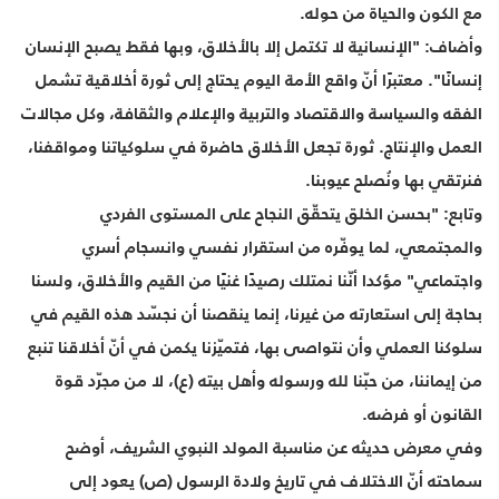
مع الكون والحياة من حوله.
وأضاف: "الإنسانية لا تكتمل إلا بالأخلاق، وبها فقط يصبح الإنسان
إنسانًا". معتبرًا أنّ واقع الأمة اليوم يحتاج إلى ثورة أخلاقية تشمل
الفقه والسياسة والاقتصاد والتربية والإعلام والثقافة، وكل مجالات
العمل والإنتاج. ثورة تجعل الأخلاق حاضرة في سلوكياتنا ومواقفنا،
فنرتقي بها ونُصلح عيوبنا.
وتابع: "بحسن الخلق يتحقّق النجاح على المستوى الفردي
والمجتمعي، لما يوفّره من استقرار نفسي وانسجام أسري
واجتماعي" مؤكدا أنّنا نمتلك رصيدًا غنيًا من القيم والأخلاق، ولسنا
بحاجة إلى استعارته من غيرنا، إنما ينقصنا أن نجسّد هذه القيم في
سلوكنا العملي وأن نتواصى بها، فتميّزنا يكمن في أنّ أخلاقنا تنبع
من إيماننا، من حبّنا لله ورسوله وأهل بيته (ع)، لا من مجرّد قوة
القانون أو فرضه.
وفي معرض حديثه عن مناسبة المولد النبوي الشريف، أوضح
سماحته أنّ الاختلاف في تاريخ ولادة الرسول (ص) يعود إلى