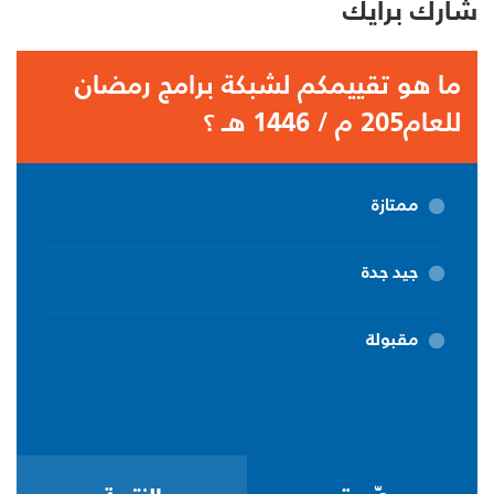
شارك برأيك
ما هو تقييمكم لشبكة برامج رمضان
للعام205 م / 1446 هـ ؟
ممتازة
جيد جدة
مقبولة