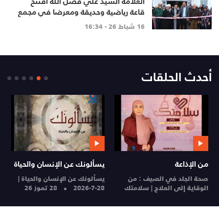
العلامة السيد علي فضل الله افتتح
قاعة رياضية وحديقة ومعرضا في مجمع
دوحة المبرات
16 شباط 26 - 16:34
أحدث الحلقات
من الإذاعة
يسألونك عن الإنسان والحياة
م
صحة الجلد في الصيف : من
يسألونك عن الإنسان والحياة |
ا
الوقاية إلى العلاج | سلامتك
28-7-2026
28 تموز 26
ا
28 تموز 26
27