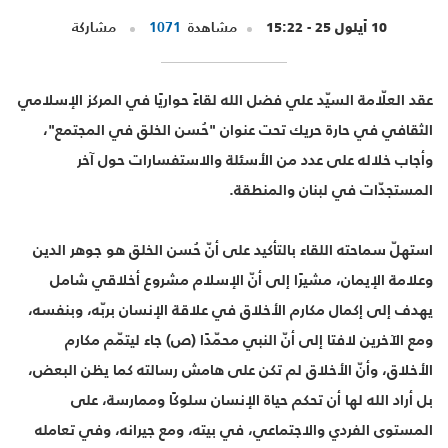
10 أيلول 25 - 15:22
مشاهدة
1071
مشاركة
عقد العلّامة السيّد علي فضل الله لقاءً حواريًا في المركز الإسلامي
الثقافي في حارة حريك تحت عنوان "حُسن الخلق في المجتمع"،
وأجاب خلاله على عدد من الأسئلة والاستفسارات حول آخر
المستجدّات في لبنان والمنطقة.
استهلّ سماحته اللقاء بالتأكيد على أنّ حُسن الخلق هو جوهر الدين
وعلامة الإيمان، مشيرًا إلى أنّ الإسلام مشروع أخلاقي شامل
يهدف إلى إكمال مكارم الأخلاق في علاقة الإنسان بربّه، وبنفسه،
ومع الآخرين لافتا إلى أنّ النبي محمّدًا (ص) جاء ليتمّم مكارم
الأخلاق، وأنّ الأخلاق لم تكن على هامش رسالته كما يظن البعض،
بل أراد الله لها أن تحكم حياة الإنسان سلوكًا وممارسة، على
المستوى الفردي والاجتماعي، في بيته، ومع جيرانه، وفي تعامله