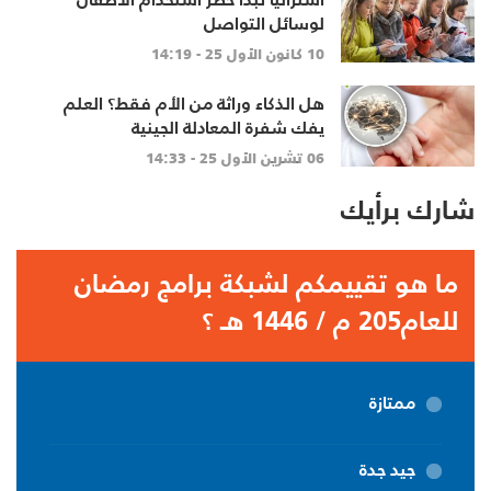
لوسائل التواصل
10 كانون الأول 25 - 14:19
هل الذكاء وراثة من الأم فقط؟ العلم
يفك شفرة المعادلة الجينية
06 تشرين الأول 25 - 14:33
شارك برأيك
ما هو تقييمكم لشبكة برامج رمضان
للعام205 م / 1446 هـ ؟
ممتازة
جيد جدة