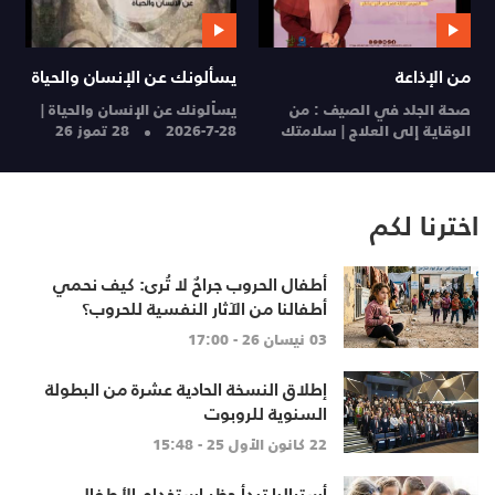
من الإذاعة
يسألونك عن الإنسان والحياة
م
صحة الجلد في الصيف : من
يسألونك عن الإنسان والحياة |
ا
الوقاية إلى العلاج | سلامتك
28-7-2026
28 تموز 26
ا
28 تموز 26
27
اخترنا لكم
أطفال الحروب جراحٌ لا تُرى: كيف نحمي
أطفالنا من الآثار النفسية للحروب؟
03 نيسان 26 - 17:00
إطلاق النسخة الحادية عشرة من البطولة
السنوية للروبوت
22 كانون الأول 25 - 15:48
أستراليا تبدأ حظر استخدام الأطفال