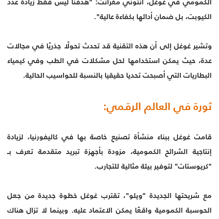
الكمومي في غوغل، أنتوني مغرانت: "هدفنا ليس فقط زيادة عدد
الكيوبت، بل ضمان أدائها بكفاءة عالية".
وتشير غوغل إلى أن هذه التقنية قد تحدث تحولًا جذريًا في مجالات
عدة، حيث يمكن استخدامها لحل مشكلات في الطب وفي كيمياء
البطاريات التي أصبحت تحديا حقيقيا بالنسبة للحواسيب الحالية.
ثورة في العالم الرقمي:
قامت غوغل ببناء منشأة تصنيع خاصة بها في كاليفورنيا، لزيادة
إنتاجية الشرائح الكمومية، مزودة بأجهزة تبريد متقدمة تعرف بـ
"كريوستات" لتوفير بيئة مثالية للتجارب.
مع شريحتها الجديدة "ويلو"، تقترب غوغل خطوة جديدة من جعل
الحوسبة الكمومية واقعًا يمكن الاعتماد عليه. وبينما لا تزال هناك