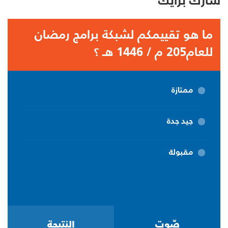
شارك برأيك
ما هو تقييمكم لشبكة برامج رمضان
للعام205 م / 1446 هـ ؟
ممتازة
جيد جدة
مقبولة