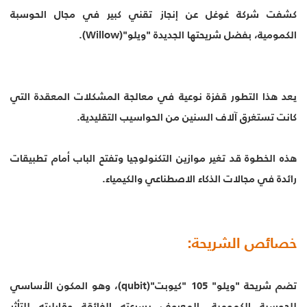
كشفت شركة غوغل عن إنجاز تقني كبير في مجال الحوسبة
الكمومية، بفضل شريحتها الجديدة "ويلو"(Willow).
يعد هذا التطور قفزة نوعية في معالجة المشكلات المعقدة التي
كانت تستغرق آلاف السنين من الحواسيب التقليدية.
هذه الخطوة قد تغير موازين التكنولوجيا وتفتح الباب أمام تطبيقات
رائدة في مجالات الذكاء الاصطناعي والكيمياء.
خصائص الشريحة:
تضم شريحة "ويلو" 105 "كيوبت"(qubit)، وهو المكون الأساسي
للحوسبة الكمومية، المعروف بسرعته الفائقة وقابليته للتأثر