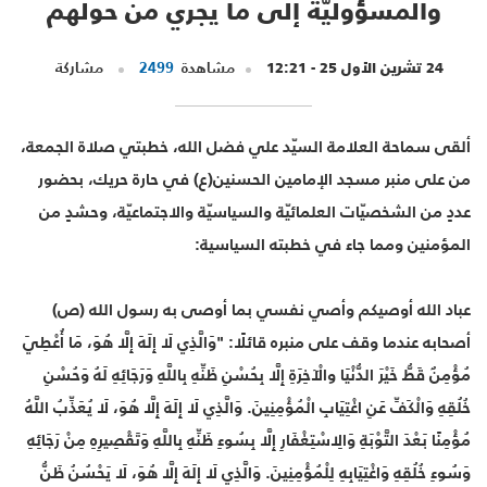
والمسؤوليّة إلى ما يجري من حولهم
24 تشرين الأول 25 - 12:21
مشاهدة
2499
مشاركة
ألقى سماحة العلامة السيّد علي فضل الله، خطبتي صلاة الجمعة،
من على منبر مسجد الإمامين الحسنين(ع) في حارة حريك، بحضور
عددٍ من الشخصيّات العلمائيّة والسياسيّة والاجتماعيّة، وحشدٍ من
المؤمنين ومما جاء في خطبته السياسية:
عباد الله أوصيكم وأصي نفسي بما أوصى به رسول الله (ص)
أصحابه عندما وقف على منبره قائلًا: "وَالَّذِي لَا إِلَهَ إِلَّا هُوَ، مَا أُعْطِيَ
مُؤْمِنٌ قَطُّ خَيْرَ الدُّنْيَا والْآخِرَةِ إِلَّا بِحُسْنِ ظَنِّهِ بِاللَّهِ وَرَجَائِهِ لَهُ وَحُسْنِ
خُلُقِهِ وَالْكَفِّ عَنِ اغْتِيَابِ الْمُؤْمِنِينَ. وَالَّذِي لَا إِلَهَ إِلَّا هُوَ، لَا يُعَذِّبُ اللَّهُ
مُؤْمِنًا بَعْدَ التَّوْبَةِ وَالِاسْتِغْفَارِ إِلَّا بِسُوءِ ظَنِّهِ بِاللَّهِ وَتَقْصِيرِهِ مِنْ رَجَائِهِ
وَسُوءِ خُلُقِهِ وَاغْتِيَابِهِ لِلْمُؤْمِنِينَ. وَالَّذِي لَا إِلَهَ إِلَّا هُوَ، لَا يَحْسُنُ ظَنُّ