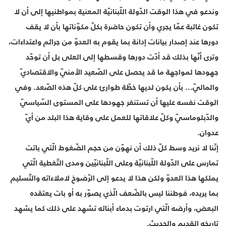
وندعو في هذا الوقت الدّولة اللّبنانيّة المعنية بمواطنيها إلى أن لا
تكون غائبة عمّا يجري وأن تكون حاضرة بكلّ مكوّناتها بأن لا يقف
دورها عند إصدار بيانات إدانة بما يقوم به العدوّ من جرائم واعتداءات،
وترى أنّها بذلك قد أدّت دورها وقسطها إلى العلى بل أن توحّد
جهودها لمواجهة ما قد يحصل على الصّعيد الأمنيّ والاقتصاديّ
والماليّ... بأن يكون لديها خطّة طوارئ على كلّ هذه الصّعد. وفي
الوقت نفسه عليها أن تستنفر جهودها على المستوى السّياسيّ
والدّبلوماسيّ وكلّ علاقاتها للعمل على وقاية هذا البلد من أيّ
عدوان.
إنّنا لا نريد وسط كلّ ذلك أن نهوّن من حجم الضّغوط الّتي باتت
تمارس على الدّولة اللّبنانيّة وعلى اللّبنانيّين ومدى التّغطية الّتي
يملكها هذا العدوّ ولكن هذا لا يدعو إلى الرّضوخ لاملاءاته والتّسليم
بما يريده، فوطننا ليس بالضّعف الّذي يصوّر به أو بات يعتقده
البعض، وأرضه الّتي ارتوت بدماء أبنائه تشهد على ذلك كما يشهد
تاريخه القديم والحديث.