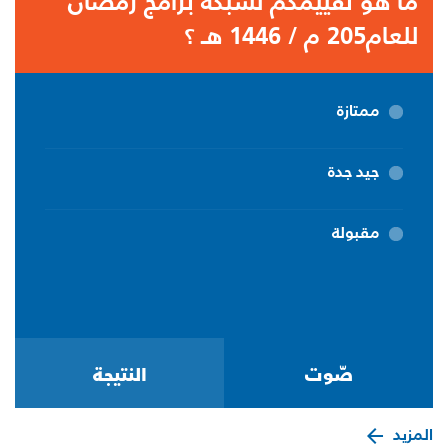
ما هو تقييمكم لشبكة برامج رمضان
للعام205 م / 1446 هـ ؟
ممتازة
جيد جدة
مقبولة
المزيد