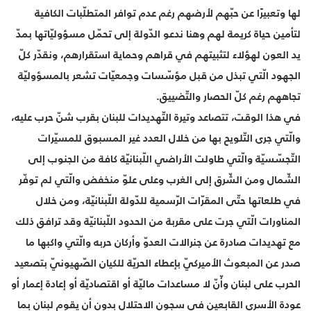
لها وتعبيرًا عن حبّهم لأرضهم رغم عدم توافر المتطلّبات الكافية
لتأمين حياة كريمة لهم وهنا ندعو الدّولة إلى تحمّل مسؤوليّاتها بمدّ
يد العون لهؤلاء لتثبيتهم في قراهم وحماية استقرارهم، ونقدّر كلّ
الجهود الّتي تبذل من قبل مؤسّسات وجمعيّات تشعر بالمسؤوليّة
تجاههم رغم كلّ الحصار والتّضييق.
في هذا الوقت، تتصاعد وتيرة التّهديدات للبنان بقرب شنّ حرب عليه،
والّتي جرى التّلويح بها من خلال العدد غير المسبوق للمسيّرات
التّجسّسيّة والّتي طاولت الأراضي اللّبنانيّة كافة من الجنوب إلى
الشّمال ومن الشّرق إلى الغرب وعلى علوّ منخفض والّتي لم توفّر
في طلعاتها حتّى المقرّات الرّسمية للدّولة اللّبنانيّة، ومن خلال
المناورات الّتي جرت على مقربة من الحدود اللّبنانيّة وقد ترافق ذلك
مع تهديدات صادرة عن جنرالات العدوّ وأركان حربه والّتي واكبها ما
صدر عن المبعوث الأميركيّ بإعطاء الحريّة للكيان الصّهيونيّ بتصعيد
الحرب على لبنان وأّنّ لا مساعدات ماليّة أو اقتصاديّة أو إعادة إعمار أو
عودة الأسرى القابعين في سجون الاحتلال بدون أن يقوم لبنان بما