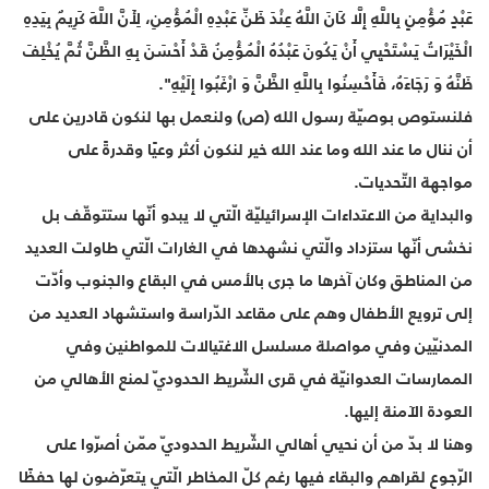
عَبْدٍ مُؤْمِنٍ بِاللَّهِ إِلَّا كَانَ اللَّهُ عِنْدَ ظَنِّ عَبْدِهِ الْمُؤْمِنِ، لِأَنَّ اللَّهَ كَرِيمٌ بِيَدِهِ
الْخَيْرَاتُ يَسْتَحْيِي أَنْ يَكُونَ عَبْدُهُ الْمُؤْمِنُ قَدْ أَحْسَنَ بِهِ الظَّنَّ ثُمَّ يُخْلِفَ
ظَنَّهُ وَ رَجَاءَهُ، فَأَحْسِنُوا بِاللَّهِ الظَّنَّ وَ ارْغَبُوا إِلَيْهِ".
فلنستوص بوصيّة رسول الله (ص) ولنعمل بها لنكون قادرين على
أن ننال ما عند الله وما عند الله خير لنكون أكثر وعيًا وقدرةً على
مواجهة التّحديات.
والبداية من الاعتداءات الإسرائيليّة الّتي لا يبدو أنّها ستتوقّف بل
نخشى أنّها ستزداد والّتي نشهدها في الغارات الّتي طاولت العديد
من المناطق وكان آخرها ما جرى بالأمس في البقاع والجنوب وأدّت
إلى ترويع الأطفال وهم على مقاعد الدّراسة واستشهاد العديد من
المدنيّين وفي مواصلة مسلسل الاغتيالات للمواطنين وفي
الممارسات العدوانيّة في قرى الشّريط الحدوديّ لمنع الأهالي من
العودة الآمنة إليها.
وهنا لا بدّ من أن نحيي أهالي الشّريط الحدوديّ ممّن أصرّوا على
الرّجوع لقراهم والبقاء فيها رغم كلّ المخاطر الّتي يتعرّضون لها حفظًا