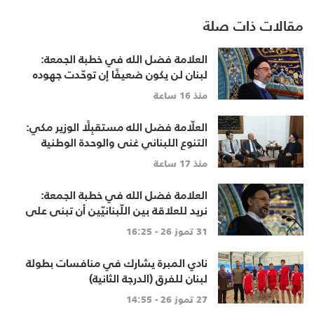
مقالات ذات صلة
العلامة فضل الله في خطبة الجمعة:
لبنان لن يكون ضعيفًا إن توحّدت جهوده
وخرج الجميع من حساباتهم الخاصّة
منذ 16 ساعة
العلّامة فضل الله مستقبِلًا الوزير مكي:
التنوع اللبناني غنى والوحدة الوطنية
أساس
منذ 17 ساعة
العلامة فضل الله في خطبة الجمعة:
نريد للعلاقة بين اللّبنانيّين أن تبنى على
الاحترام المتبادل، والانتماء الوطنيّ
31 تموز 26 - 16:25
الجامع
نادي المبرة يشارك في منافسات بطولة
لبنان للفرق (الدرجة الثانية)
27 تموز 26 - 14:55