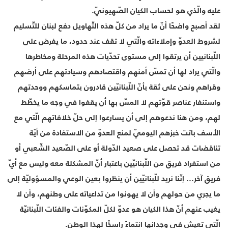
عليه والّذي هو لحساب الكيان الصّهيونيّ.
لقد أصبح واضحًا أنّ ما يراد من كلّ هذه التّهاويل دفع لبنان للتّسليم
لشروط العدوّ وإملاءاته والّتي لا تقف عند حدود، ما يفرض على
اللّبنانيين أن يرتقوا إلى مستوى تحدّيات هذه المرحلة ومخاطرها
والّتي يراد لها أن تمسّ أمنهم واقتصادهم وسيادتهم على أرضهم
وقراهم ونحن على ثقة بأنّ اللّبنانيّين قادرون بتماسكهم ووحدتهم
واستنفار عناصر قوّتهم لا المسّ بها أن يقفوا في وجه ما يخطّط
لهم، ومن هنا ندعوهم إلى أن يسارعوا إلى حلّ خلافاتهم الّتي مع
الأسف باتت خبزهم اليوميّ لمنع العدوّ من الاستفادة من أيّة
تناقضات قد تحصل على صعيد الدّولة أو على الصّعيد الشّعبي أو
من استفراد فريق من اللّبنانيّين باعتبار أنّ المشكلة معه وليس مع أيّ
فريق آخر... إنّنا نريد للّبنانيّين أن ينظروا بعين الوعي والمسؤوليّة إلى
ما يجري من حولهم وأن لا يهونوا من تداعياته على وطنهم، وأن لا
يغيب عنهم أنّ هذا الكيان هو عدوّ لكلّ المكوّنات والفئات اللّبنانيّة
الّتي تعيش في وجدانها انتماءً راسخًا لهذا الوطن.