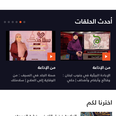
أحدث الحلقات
من الإذاعة
من الإذاعة
ي
الإبادة البيئية في جنوب لبنان :
صحة الجلد في الصيف : من
ي
وقائع وأرقام وأهداف | حكي
الوقاية إلى العلاج | سلامتك
26
مسؤول
29 تموز 26
28 تموز 26
اخترنا لكم