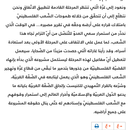
ونعود إلى غزّة الّتي تنتظر المرحلة القادمة لتطبيق الاتّفاق ونحن
نتطلّع إلى أن تتحقّق من خلاله طموحات الشّعب الفلسطينيّ
بامتلاك قراره على أرضه وحقّه في تقرير مصيره... في الوقت الّذي
نحذّر من استمرار سعي العدوّ للتّنصّل من أيّ التزام تجاه هذا
الشّعب، كما عمل على الالتفاف على المرحلة الأولى بعد استعادة
أسراه، وقد رأينا غاراته الّتي حصدت مزيدًا من الضّحايا، سيعمل
لتعطيل أيّ مفاعيل لهذه المرحلة ليستكمل مشروعه الّذي بدأه بإنهاء
القضيّة الفلسطينيّة من جذورها بتدمير ما تبقّى من قطاع غزّة وتهجير
الشّعب الفلسطينيّ وهو الّذي يعمل ليتابعه في الضّفّة الغربيّة،
وشرّعه بالقرار التّمهيدي للكنيست بإلحاق الضّفّة الغربيّة بكيانه ما
يدعو الدّول العربيّة والإسلاميّة وأحرار العالم إلى استمرار وقوفهم
مع الشّعب الفلسطينيّ وإسنادهم له حتّى ينال حقوقه المشروعة
على جميع أراضيه.