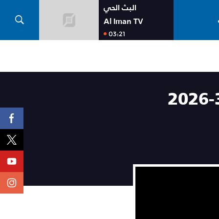
البث الحي
Al Iman TV
03:21