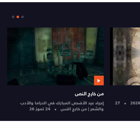
من خارج النص
م
27
إحياء عيد الأضحى المبارك في الدراما والأدب
ض
والشعر | من خارج النص
24 تموز 26
24