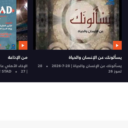
يسألونك عن الإنسان والحياة
من الإذاعة
يسألونك عن الإنسان والحياة | 28-7-2026
28
الإخاء الأهلي عا
تموز 26
| STAD
27 تموز 26