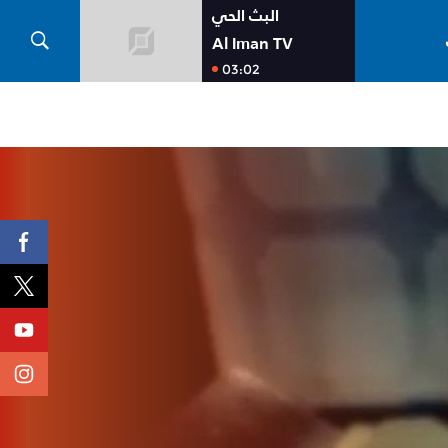
البث الحي
Al Iman TV
03:02