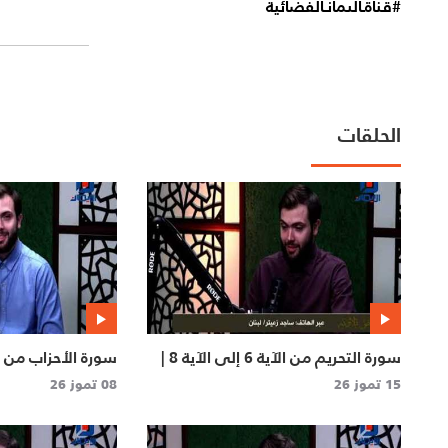
#قناةـالىمانـالفضائية
الحلقات
سورة التحريم من الآية 6 إلى الآية 8 |
حق تلاوته
| حق تلاوته
15 تموز 26
08 تموز 26