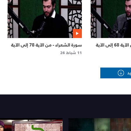
سورة الزخرف - من الآية 68 إلى الآية
سورة الشعراء - من الآية 78 إلى الآية
89 | حق تلاوته
11 شباط 26