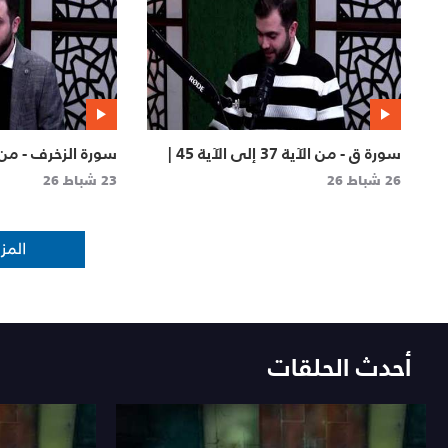
سورة ق - من الآية 37 إلى الآية 45 |
حق تلاوته
73 | حق تلاوته
26 شباط 26
23 شباط 26
أحدث الحلقات