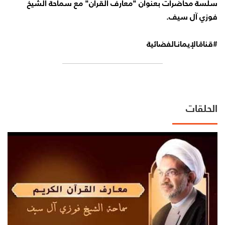
سلسة محاضرات بعنوان "معارف القرآن" مع سماحة الشيخ
فوزي آل سيف.
#قناةـالإيمانـالفضائية
الحلقات