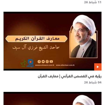
11 شباط 26
رؤية في القصص القرآني | معارف القرآن
04 شباط 26