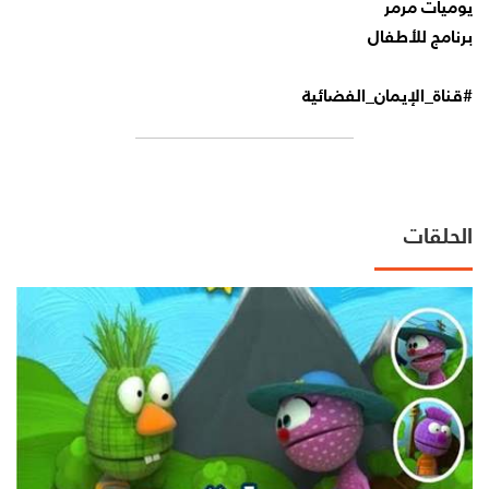
يوميات مرمر
برنامج للأطفال
#قناة_الإيمان_الفضائية
الحلقات