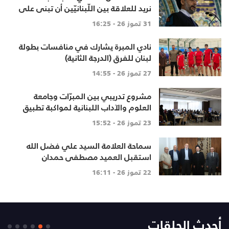
نريد للعلاقة بين اللّبنانيّين أن تبنى على
الاحترام المتبادل، والانتماء الوطنيّ
31 تموز 26 - 16:25
الجامع
نادي المبرة يشارك في منافسات بطولة
لبنان للفرق (الدرجة الثانية)
27 تموز 26 - 14:55
مشروع تدريبي بين المبرّات وجامعة
العلوم والآداب اللبنانية لمواكبة تطبيق
المنهاج اللبناني المطوّ
23 تموز 26 - 15:52
سماحة العلامة السيد علي فضل الله
استقبل العميد مصطفى حمدان
22 تموز 26 - 16:11
أحدث الحلقات