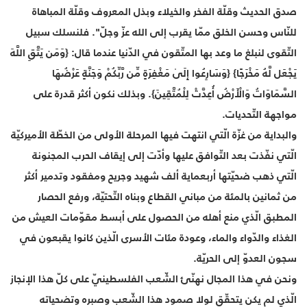
صدق الحديث وقلّة الفخر والخيلاء وبذل المعروف وقلّة المباهاة
للنّاس وحسن الخلق ممّا يقرب إلى الله عزّ وجلّ". فلنسلك سبيل
التّقوى لنبلغ ما وعد بها المتّقون في الدّنيا عندما قال: {وَمَن يَتَّقِ اللَّهَ
يَجْعَل لَّهُ مَخْرَجًا} {وَسَارِعُوا إِلَىٰ مَغْفِرَةٍ مِّن رَّبِّكُمْ وَجَنَّةٍ عَرْضُهَا
السَّمَاوَاتُ وَالْأَرْضُ أُعِدَّتْ لِلْمُتَّقِينَ}. وبذلك نكون أكثر قدرة على
مواجهة التّحديات.
والبداية من غزّة الّتي انتهت فيها المرحلة الأولى من الخطّة الأميركيّة
الّتي نفّذت بعد التّوافق عليها وأدّت إلى إيقاف الحرب المجنونة
الّتي ذهب ضحيّتها أربعماية ألف شهيد وجريح ومفقود وتدمير أكثر
من ثمانين بالمئة من مباني القطاع وبناه التّحتيّة، ورفع الحصار
المطبق الّذي منع أهله من الحصول على أبسط مقوّمات العيش من
الغذاء والدّواء والماء، وعودة مئات الأسرى الّذين كانوا يقبعون في
سجون العدوّ إلى الحريّة.
ونحن في هذا المجال نهنّئ الشّعب الفلسطينيّ على كلّ هذا الإنجاز
الّذي لم يكن يتحقّق لولا صمود هذا الشّعب وصبره وتضحياته