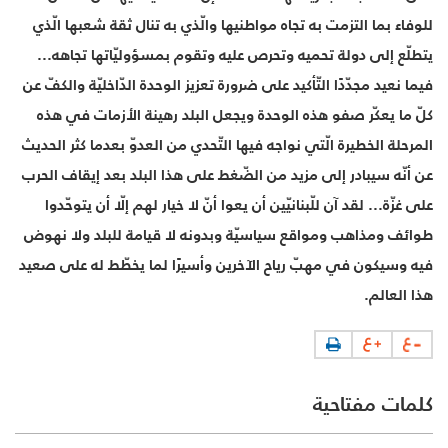
للوفاء بما التزمت به تجاه مواطنيها والّذي به تنال ثقة شعبها الّذي
يتطلّع إلى دولة تحميه وتحرص عليه وتقوم بمسؤوليّاتها تجاهه...
فيما نعيد مجدّدًا التّأكيد على ضرورة تعزيز الوحدة الدّاخليّة والكفّ عن
كلّ ما يعكّر صفو هذه الوحدة ويجعل البلد رهينة الأزمات في هذه
المرحلة الخطيرة الّتي نواجه فيها التّحدي من العدوّ بعدما كثر الحديث
عن أنّه سيبادر إلى مزيد من الضّغط على هذا البلد بعد إيقاف الحرب
على غزّة... لقد آن للّبنانيّين أن يعوا أنّ لا خيار لهم إلّا أن يتوحّدوا
طوائف ومذاهب ومواقع سياسيّة وبدونه لا قيامة للبلد ولا نهوض
فيه وسيكون في مهبّ رياح الآخرين وأسيرًا لما يخطّط له على صعيد
هذا العالم.
كلمات مفتاحية