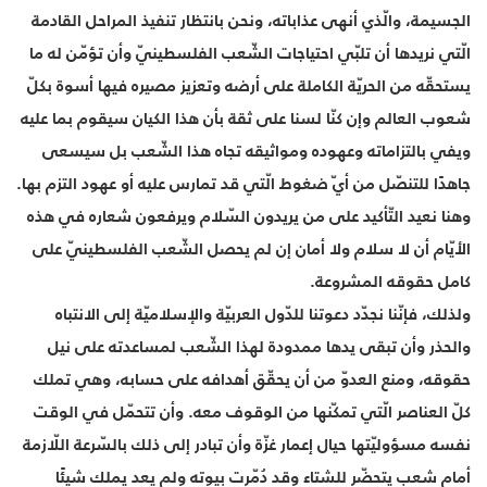
الجسيمة، والّذي أنهى عذاباته، ونحن بانتظار تنفيذ المراحل القادمة
الّتي نريدها أن تلبّي احتياجات الشّعب الفلسطينيّ وأن تؤمّن له ما
يستحقّه من الحريّة الكاملة على أرضه وتعزيز مصيره فيها أسوة بكلّ
شعوب العالم وإن كنّا لسنا على ثقة بأن هذا الكيان سيقوم بما عليه
ويفي بالتزاماته وعهوده ومواثيقه تجاه هذا الشّعب بل سيسعى
جاهدًا للتنصّل من أيّ ضغوط الّتي قد تمارس عليه أو عهود التزم بها.
وهنا نعيد التّأكيد على من يريدون السّلام ويرفعون شعاره في هذه
الأيّام أن لا سلام ولا أمان إن لم يحصل الشّعب الفلسطينيّ على
كامل حقوقه المشروعة.
ولذلك، فإنّنا نجدّد دعوتنا للدّول العربيّة والإسلاميّة إلى الانتباه
والحذر وأن تبقى يدها ممدودة لهذا الشّعب لمساعدته على نيل
حقوقه، ومنع العدوّ من أن يحقّق أهدافه على حسابه، وهي تملك
كلّ العناصر الّتي تمكّنها من الوقوف معه. وأن تتحمّل في الوقت
نفسه مسؤوليّتها حيال إعمار غزّة وأن تبادر إلى ذلك بالسّرعة اللّازمة
أمام شعب يتحضّر للشتاء وقد دُمّرت بيوته ولم يعد يملك شيئًا