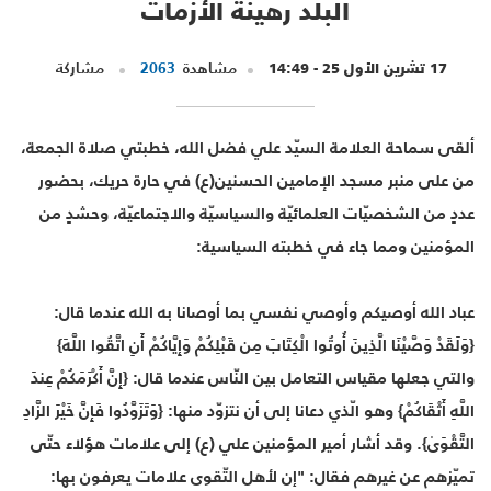
البلد رهينة الأزمات
17 تشرين الأول 25 - 14:49
مشاهدة
2063
مشاركة
ألقى سماحة العلامة السيّد علي فضل الله، خطبتي صلاة الجمعة،
من على منبر مسجد الإمامين الحسنين(ع) في حارة حريك، بحضور
عددٍ من الشخصيّات العلمائيّة والسياسيّة والاجتماعيّة، وحشدٍ من
المؤمنين ومما جاء في خطبته السياسية:
عباد الله أوصيكم وأوصي نفسي بما أوصانا به الله عندما قال:
{وَلَقَدْ وَصَّيْنَا الَّذِينَ أُوتُوا الْكِتَابَ مِن قَبْلِكُمْ وَإِيَّاكُمْ أَنِ اتَّقُوا اللَّهَ}
والتي جعلها مقياس التعامل بين النّاس عندما قال: {إِنَّ أَكْرَمَكُمْ عِندَ
اللَّهِ أَتْقَاكُمْ} وهو الّذي دعانا إلى أن نتزوّد منها: {وَتَزَوَّدُوا فَإِنَّ خَيْرَ الزَّادِ
التَّقْوَىٰ}. وقد أشار أمير المؤمنين علي (ع) إلى علامات هؤلاء حتّى
تميّزهم عن غيرهم فقال: "إن لأهل التّقوى علامات يعرفون بها: