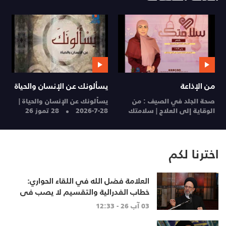
من الإذاعة
يسألونك عن الإنسان والحياة
م
صحة الجلد في الصيف : من
يسألونك عن الإنسان والحياة |
ا
الوقاية إلى العلاج | سلامتك
28-7-2026
28 تموز 26
ا
28 تموز 26
27
اخترنا لكم
العلامة فضل الله في اللقاء الحواري:
خطاب الفدرالية والتقسيم لا يصب في
مصلحة أحد
03 آب 26 - 12:33