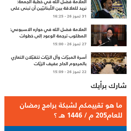
العلامة فضل الله في خطبة الجمعة:
نريد للعلاقة بين اللّبنانيّين أن تبنى على
الاحترام المتبادل، والانتماء الوطنيّ
31 تموز 26 - 16:25
الجامع
العلامة فضل الله في حواره الاسبوعي:
المطلوب ترجمة الوعود إلى خطوات
تنهي الاحتلال وتعيد الأهالي وتطلق
27 تموز 26 - 15:00
الاعمار
أسرة المبرّات وآل الزيّات تتقبّلان التعازي
بالمرحوم الحاج عفيف الزيّات
22 تموز 26 - 15:09
شارك برأيك
ما هو تقييمكم لشبكة برامج رمضان
للعام205 م / 1446 هـ ؟