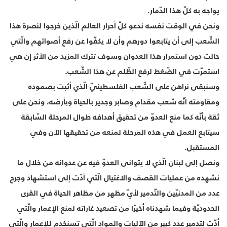
يواجه به كلّ هذا الدّمار.
ونحن في الوقت نفسه ندعو كلّ أحرار العالم الّذين خرجوا لنصرة هذا
الشّعب إلى أن يتابعوا دورهم وأن لا يكفّوا عن رفع أصواتهم والّتي
حالت دون استمرار هذا العدوان وسوف تترك المزيد من الأثر إن هي
استمرّت في الضّغط لرفع الظّلم عن هذا الشّعب.
وسنبقى نراهن على الشّعب الفلسطينيّ الّذي أثبت بصموده
ومقاومته أنّه شعب مقدام وصابر وجدير بالحياة وبأرضه، ونحن على
ثقة بأنّه كما منع العدوّ من تحقيق أهدافه طوال المرحلة السّابقة
سيتابع العمل في هذه المرحلة لمنعه من تحقيقها الآن وفي
المستقبل.
ونصل إلى لبنان الّذي لا يتوانى العدوّ فيه عن عدوانه من خلال ما
نشهده من عمليات القصف والاغتيال الّتي أدّت إلى استشهاد وجرح
عدد من المدنيّين والتّدمير لأيّ مظهر من مظاهر الحياة في القرى
الحدوديّة وفيما شهدناه أخيرًا من تصعيد غاراته لمنع الإعمار والّتي
أدّت لتدمير عدد كبير من الآليات والمواد الّتي تسنخدم للإعمار والّتي