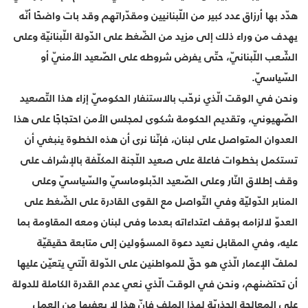
هدّد بها أرزاق عدد كبير من اللّبنانيين ومقدّراتهم وقد بات واضحًا أنّه
يهدف من وراء ذلك إلى مزيد من الضّغط على الدّولة اللّبنانيّة وعلى
الشّعب اللّبنانيّ، حتّى يفرض شروطه على الصّعيد الأمنيّ أو
السّياسيّ.
ونحن في الوقت الّذي نرحّب بالاستنفار الحكوميّ إزاء هذا التّصعيد
الصّهيوني، وتقديم الحكومة شكوى لمجلس الأمن احتجاجًا على هذا
العدوان المتواصل على لبنان، فإنّنا نرى أن هذه الخطوة ينبغي أن
تستكمل بخطوات فاعلة على صعيد اللّجنة المكلّفة بالإشراف على
وقف إطلاق النّار وعلى الصّعيد الدّبلوماسيّ والسّياسيّ وعلى
المنابر الدّوليّة وفي التّواصل مع القوى القادرة على الضّغط على
العدوّ لالزامه بوقف اعتداءاته بعدما وفى لبنان ومعه المقاومة بما
عليه، وفي المقابل نعيد دعوة المسؤولين إلى متابعة حقيقيّة
لملفّ الإعمار الّذي هو حقّ للمواطنين على الدّولة الّتي يتعيّن عليها
أن تحتضنهم، ونحن في الوقت الّذي نعي عدم القدرة الكاملة للدولة
على المعالجة الجذريّة لهذا الملف فإنّ هذا لا يعفيها من العمل