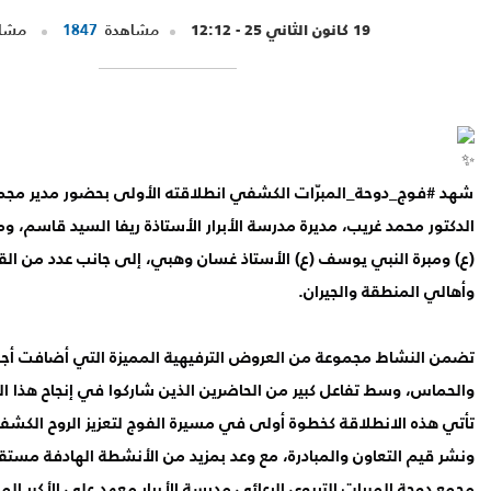
19 كانون الثاني 25 - 12:12
مشاهدة
1847
مشار
شهد
#فوج_دوحة_المبرّات
الكشفي انطلاقته الأولى بحضور مدير مجمع 
الدكتور محمد غريب، مديرة مدرسة الأبرار الأستاذة ريفا السيد قاسم، وم
(ع) ومبرة النبي يوسف (ع) الأستاذ غسان وهبي، إلى جانب عدد من الق
وأهالي المنطقة والجيران.
تضمن النشاط مجموعة من العروض الترفيهية المميزة التي أضافت أجوا
والحماس، وسط تفاعل كبير من الحاضرين الذين شاركوا في إنجاح هذا ا
تأتي هذه الانطلاقة كخطوة أولى في مسيرة الفوج لتعزيز الروح الكشف
ونشر قيم التعاون والمبادرة، مع وعد بمزيد من الأنشطة الهادفة مستقبل
مجمع دوحة المبرات التربوي الرعائي
مدرسة الأبرار
معهد علي الأكبر الم