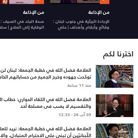
من الإذاعة
من الإذاعة
لنقد
الإبادة البيئية في جنوب لبنان :
صحة الجلد في الصيف : 
ن خارج
وقائع وأرقام وأهداف | حكي
الوقاية إلى العلاج | سل
مسؤول
29 تموز 26
28 تموز 26
اخترنا لكم
العلامة فضل الله في خطبة الجمعة: لبنان لن 
توحّدت جهوده وخرج الجميع من حساباتهم الخاص
منذ 11 ساعة
العلامة فضل الله في اللقاء الحواري: خطاب الف
والتقسيم لا يصب في مصلحة أحد
03 آب 26 - 12:33
العلامة فضل الله في خطبة 
اللّبنانيّين أن تبنى على الاحترام المتبادل، وال