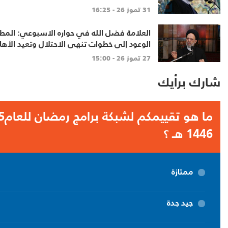
الجامع
31 تموز 26 - 16:25
العلامة فضل الله في حواره الاسبوعي: المط
الوعود إلى خطوات تنهي الاحتلال وتعيد الأه
الاعمار
27 تموز 26 - 15:00
شارك برأيك
1446 هـ ؟
ممتازة
جيد جدة