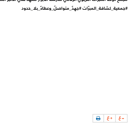
#جمعية_كشافة_المبرّات
#جهدٌ_متواصلٌ_وعطاءٌ_بلا_حدود