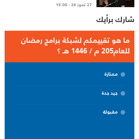
تنهي الاحتلال وتعيد الأهالي وتطلق
27 تموز 26 - 15:00
الاعمار
شارك برأيك
ما هو تقييمكم لشبكة برامج رمضان
للعام205 م / 1446 هـ ؟
ممتازة
جيد جدة
مقبولة