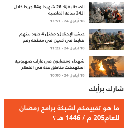
الصحة بغزة: 26 شهيدا و84 جريحا خلال
الـ24 ساعة الماضية
18 أيلول 24 - 13:51
جيش الإحتلال: مقتل 4 جنود بينهم
ضابط في كمين في منطقة رفح
18 أيلول 24 - 11:22
شهداء ومصابون في غارات صهيونية
استهدفت مناطق عدة في القطاع
18 أيلول 24 - 10:00
شارك برأيك
ما هو تقييمكم لشبكة برامج رمضان
للعام205 م / 1446 هـ ؟