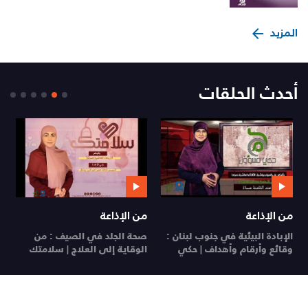
المزيد
أحدث الحلقات
من الإذاعة
من الإذاعة
ي
الإبادة البيئية في جنوب لبنان :
صحة الجلد في الصيف : من
ي
وقائع وأرقام وأهداف | حكي
الوقاية إلى العلاج | سلامتك
26
مسؤول
29 تموز 26
28 تموز 26