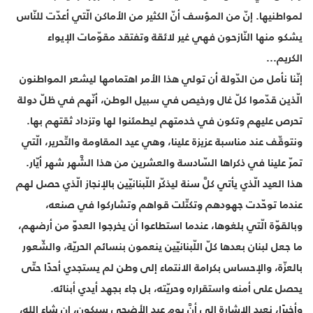
لمواطنيها. إنّ من المؤسف أنّ الكثير من الأماكن الّتي أعدّت للنّاس
يشكو منها النّازحون فهي غير لائقة وتفتقد مقوّمات الإيواء
الكريم...
إنّنا نأمل من الدّولة أن تولي هذا الأمر اهتمامها ليشعر المواطنون
الّذين قدّموا كلّ غال ورخيص في سبيل الوطن، أنّهم في ظلّ دولة
تحرص عليهم وتكون في خدمتهم ليطمئنوا لها وتزداد ثقتهم بها.
ونتوقّف عند مناسبة عزيزة علينا، وهي عيد المقاومة والتّحرير، الّتي
تمرّ علينا في ذكراها السّادسة والعشرين من هذا الشَّهر شهر أيّار.
هذا العيد الّذي يأتي كلَّ سنة ليذكّر اللّبنانيّين بالإنجاز الّذي حصل لهم
عندما توحّدت جهودهم وتكتّلت قواهم وتشاركوا في صنعه،
وبالقوّة الّتي بلغوها، عندما استطاعوا أن يخرجوا العدوّ من أرضهم،
ما جعل لبنان بعدها كلّ اللّبنانيّين ينعمون بنسائم الحريّة، والشّعور
بالعزّة، والإحساس بكرامة الانتماء إلى وطن لم يستجدي أحدًا حتّى
يحصل على أمنه واستقراره وحريّته، بل جاء بجهد أيدي أبنائه.
وأخيرًا، نعيد الإشارة إلى أنَّ يوم عيد الأضحى سيكون، إن شاء الله،