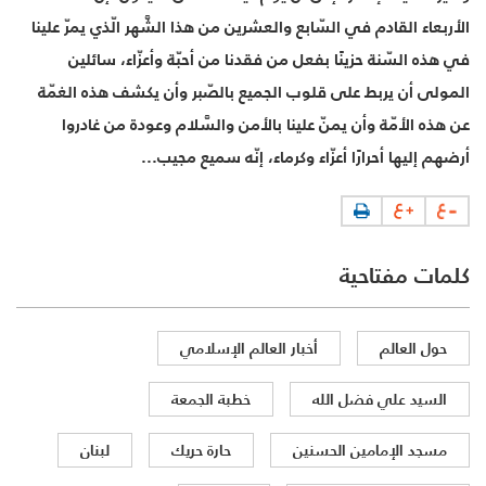
الأربعاء القادم في السّابع والعشرين من هذا الشَّهر الّذي يمرّ علينا
في هذه السّنة حزينًا بفعل من فقدنا من أحبّة وأعزّاء، سائلين
المولى أن يربط على قلوب الجميع بالصّبر وأن يكشف هذه الغمّة
عن هذه الأمّة وأن يمنّ علينا بالأمن والسَّلام وعودة من غادروا
أرضهم إليها أحرارًا أعزّاء وكرماء، إنّه سميع مجيب...
كلمات مفتاحية
حول العالم
أخبار العالم الإسلامي
السيد علي فضل الله
خطبة الجمعة
مسجد الإمامين الحسنين
حارة حريك
لبنان