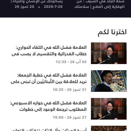
صحة الجلد في الصيف : من
يسألونك عن الإنسان والحياة |
ا
الوقاية إلى العلاج | سلامتك
28-7-2026
28 تموز 26
ا
28 تموز 26
27
اخترنا لكم
العلامة فضل الله في اللقاء الحواري:
خطاب الفدرالية والتقسيم لا يصب في
مصلحة أحد
03 آب 26 - 12:33
العلامة فضل الله في خطبة الجمعة:
نريد للعلاقة بين اللّبنانيّين أن تبنى على
الاحترام المتبادل، والانتماء الوطنيّ
31 تموز 26 - 16:25
الجامع
العلامة فضل الله في حواره الاسبوعي:
المطلوب ترجمة الوعود إلى خطوات
تنهي الاحتلال وتعيد الأهالي وتطلق
27 تموز 26 - 15:00
الاعمار
أسرة المبرّات وآل الزيّات تتقبّلان التعازي