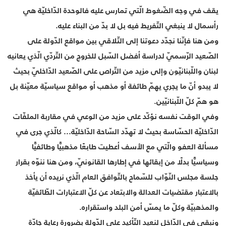
يقف في وجه الضّغوط الّتي تمارس عليه فالوحدة الدّاخليّة هي
رأسمال لا ينبغي التّفريط فيه بل لا بدّ من البناء عليه.
ومن هنا فإنّنا نجدّد دعوتنا إلى التّلاقي بين مواقع الدّولة على
الصّعيد الرّسميّ لدراسة أفضل السّبل للخروج من التّردّي الّذي يعانيه
لبنان واللّبنانيّون وإلى مزيد من التّراص على الصّعيد الدّاخليّ بحيث
لا يبدو أنّ ما يجري يهمّ طائفة أو مذهب أو مواقع سياسيّة معيّنة بل
هو همّ كلّ اللّبنانيّين.
وفي الوقت نفسه نؤكّد على مزيد من الوعي في مقاربة الملفّات
الدّاخليّة الحسّاسة بحيث لا تهدّد السّاحة الدّاخليّة... كالّذي جرى في
مسألة العفو والّتي مع الأسف أعطيت طابعًا مذهبيًّا وطائفيًّا
وسياسيًّا بدلًا من إبقائها في إطارها القانونيّ، ومن هنا ننوّه بقرار
جلسة مجلس النّوّاب للسّماح بالتّوافق العام الّذي نريده أن يأخذ
بالاعتبار مقتضيات العدالة والابتعاد عن كلّ الاعتبارات الطّائفيّة
والمذهبيّة وكلّ ما يمسّ أمن البلد واستقراره.
ونبقى في الدّاخل لنعيد التّأكيد على الدّولة بضرورة رعاية جادّة