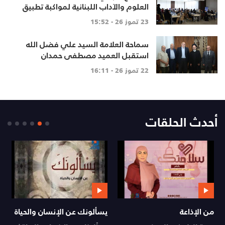
العلوم والآداب اللبنانية لمواكبة تطبيق
المنهاج اللبناني المطوّ
23 تموز 26 - 15:52
سماحة العلامة السيد علي فضل الله
استقبل العميد مصطفى حمدان
22 تموز 26 - 16:11
أحدث الحلقات
من الإذاعة
يسألونك عن الإنسان والحياة
م