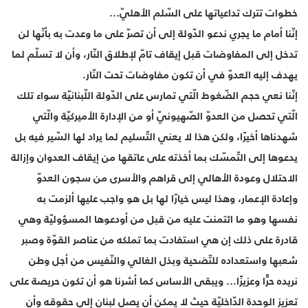
خطوات تترك تداعياتها على السّلم الأهليّ...
إنّنا أمام ما يجري ندعو الدّولة إلى أن تصرّ على ما وعدت به بأنّها لن
تدخل إلى المفاوضات قبل إيقاف تامّ لإطلاق النّار، وأن لا تسلّم لما
يهدف إليه العدوّ في أن تكون مفاوضات تحت النّار.
إنّنا نعي حجم الضّغوط الّتي تمارس على الدّولة اللّبنانيّة سواء تلك
الّتي تحصل من العدوّ الصّهيونيّ أو من الإدارة الأميركيّة والّتي
شهدناها أخيرًا، ولكن هذا لا يعني التّسليم لما يراد لها السّير فيه بل
يدعوها إلى التّمسّك بما أخذته على عاتقها من إيقاف العدوان وإزالة
الاحتلال وعودة الأهالي إلى قراهم والأسرى من سجون العدوّ
وإعادة الإعمار، وهذا ليس خيارًا لها بل هو واجب عليها ألزمت به
نفسها وهو ما ائتمنت عليه من قبل من أودعوها المسؤوليّة وهي
قادرة على ذلك إن هي استفادت بما تملكه من عناصر القوّة وصبر
شعبها واستعداده للتّضحية وبذل الغالي والنّفيس من أجل وطن
نريده حرًّا وعزيزًا... ويبقى الأساس كما أشرنا هو أن تكون حريصة على
تعزيز الوحدة الدّاخليّة حيث لا يمكن أن يصل لبنان إلى حقوقه وأن