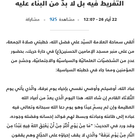
التّفريط فيه بل لا بدّ من البناء عليه
22 أيار 26 - 12:07
مشاهدة
925
مشاركة
ألقى سماحة العلامة السيّد علي فضل الله، خطبتي صلاة الجمعة،
من على منبر مسجد الإمامين الحسنين(ع) في حارة حريك، بحضور
عددٍ من الشخصيّات العلمائيّة والسياسيّة والاجتماعيّة، وحشدٍ من
المؤمنين ومما جاء في خطبته السياسية:
عباد الله، أوصيكم وأوصي نفسي بإحياء يوم عرفة، والّذي يأتي يوم
الثّلاثاء القادم إن شاء الله، هذا اليوم الّذي يعدّ من أعياد الله
العظيمة وإن لم يسمّ عيدًا وهو يوم دعا الله سبحانه وتعالى فيه
عباده إلى طاعته وعبادته وبسط لهم فوائد إحسانه وفضله وجوده،
وقد ورد في الحديث: "مَا مِنْ يَوْمٍ أَكْثَرَ مِنْ أَنْ يَعْتِقَ اللهُ فِيهِ عَبْدًا مِنَ
النَّارِ مِنْ يَوْمِ عَرَفَةَ" والّذي لا يقف إحياؤه على الحجّاج وهم يقفون