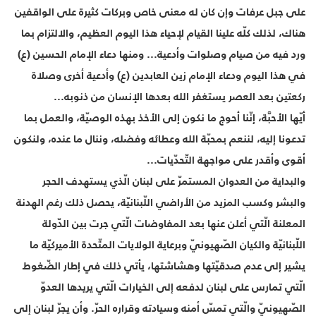
على جبل عرفات وإن كان له معنى خاص وبركات كثيرة على الواقفين
هناك، لذلك كلّه علينا القيام لإحياء هذا اليوم العظيم، والالتزام بما
ورد فيه من صيام وصلوات وأدعية... ومنها دعاء الإمام الحسين (ع)
في هذا اليوم ودعاء الإمام زين العابدين (ع) وأدعية أخرى وصلاة
ركعتين بعد العصر يستغفر الله بعدها الإنسان من ذنوبه...
أيّها الأحبَّة، إنّنا أحوج ما نكون إلى الأخذ بهذه الوصيّة، والعمل بما
تدعونا إليه، لننعم بمحبّة الله وعطائه وفضله، وننال ما عنده، ولنكون
أقوى وأقدر على مواجهة التّحدّيات...
والبداية من العدوان المستمرّ على لبنان الّذي يستهدف الحجر
والبشر وكسب المزيد من الأراضي اللّبنانيّة، يحصل ذلك رغم الهدنة
المعلنة الّتي أعلن عنها بعد المفاوضات الّتي جرت بين الدّولة
اللّبنانيّة والكيان الصّهيونيّ وبرعاية الولايات المتّحدة الأميركيّة ما
يشير إلى عدم صدقيّتها وهشاشتها، يأتي ذلك في إطار الضّغوط
الّتي تمارس على لبنان لدفعه إلى الخيارات الّتي يريدها العدوّ
الصّهيونيّ والّتي تمسّ أمنه وسيادته وقراره الحرّ. وأن يجرّ لبنان إلى