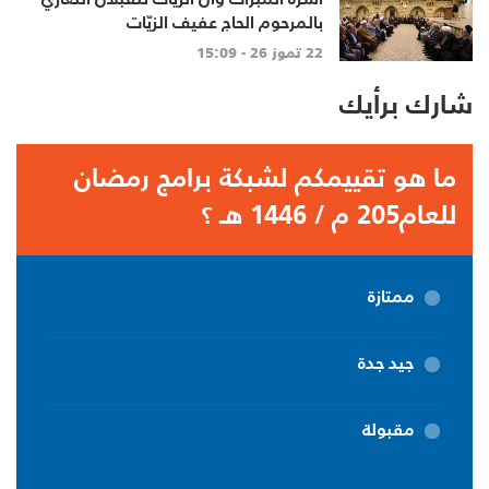
بالمرحوم الحاج عفيف الزيّات
22 تموز 26 - 15:09
شارك برأيك
ما هو تقييمكم لشبكة برامج رمضان
للعام205 م / 1446 هـ ؟
ممتازة
جيد جدة
مقبولة