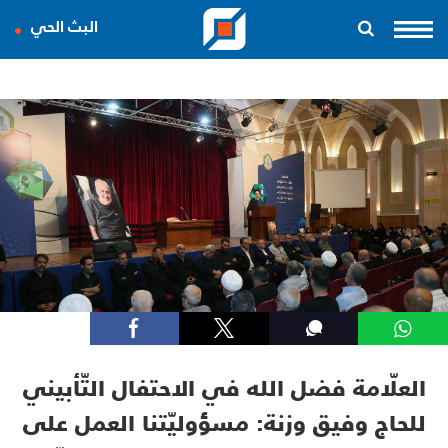
البث الحي
العلّامة فضل الله في الاحتفال التّأبيني
للحاج وفيق وزنة: مسؤوليّتنا العمل على