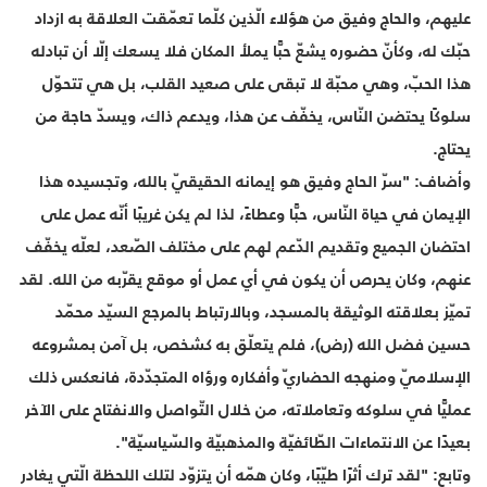
عليهم، والحاج وفيق من هؤلاء الّذين كلّما تعمّقت العلاقة به ازداد
حبّك له، وكأنّ حضوره يشعّ حبًّا يملأ المكان فلا يسعك إلّا أن تبادله
هذا الحبّ، وهي محبّة لا تبقى على صعيد القلب، بل هي تتحوّل
سلوكًا يحتضن النّاس، يخفّف عن هذا، ويدعم ذاك، ويسدّ حاجة من
يحتاج.
وأضاف: "سرّ الحاج وفيق هو إيمانه الحقيقيّ بالله، وتجسيده هذا
الإيمان في حياة النّاس، حبًّا وعطاءً، لذا لم يكن غريبًا أنّه عمل على
احتضان الجميع وتقديم الدّعم لهم على مختلف الصّعد، لعلّه يخفّف
عنهم، وكان يحرص أن يكون في أي عمل أو موقع يقرّبه من الله. لقد
تميّز بعلاقته الوثيقة بالمسجد، وبالارتباط بالمرجع السيّد محمّد
حسين فضل الله (رض)، فلم يتعلّق به كشخص، بل آمن بمشروعه
الإسلاميّ ومنهجه الحضاريّ وأفكاره ورؤاه المتجدّدة، فانعكس ذلك
عمليًّا في سلوكه وتعاملاته، من خلال التّواصل والانفتاح على الآخر
بعيدًا عن الانتماءات الطّائفيّة والمذهبيّة والسّياسيّة".
وتابع: "لقد ترك أثرًا طيّبًا، وكان همّه أن يتزوّد لتلك اللحظة الّتي يغادر