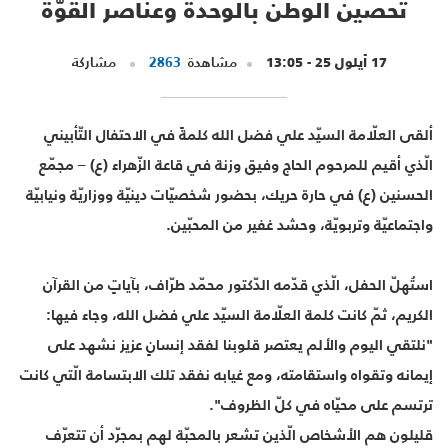
تحصين الوطن بالوحدة وعناصر القوّة
17 أيلول 25 - 13:05
مشاهدة
2863
مشاركة
ألقى العلّامة السيّد علي فضل الله كلمةً في الاحتفال التّأبيني
الّذي أقيم للمرحوم الحاج وفيق وزنة في قاعة الزّهراء (ع) – مجمّع
الحسنين (ع) في حارة حريك، بحضور شخصيّات دينيّة ووزاريّة ونيابيّة
واجتماعيّة وتربويّة، وحشد غفير من المحبّين.
استُهلّ الحفل، الّذي قدّمه الدّكتور محمّد طرّاف، بآياتٍ من القرآن
الكريم، ثمّ كانت كلمة العلّامة السيّد علي فضل الله، وجاء فيها:
"نلتقي اليوم والألم يعتصر قلوبنا لفقد إنسانٍ عزيز نشهد على
إيمانه وتقواه واستقامته، ومع غيابه نفقد تلك الابتسامة الّتي كانت
ترتسم على محيّاه في كلّ الظروف".
قليلون هم الأشخاص الّذين تشعر بالمحبّة لهم بمجرّد أن تتعرّف