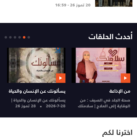
20 تموز 26 - 16:59
أحدث الحلقات
من الإذاعة
يسألونك عن الإنسان والحياة
م
صحة الجلد في الصيف : من
يسألونك عن الإنسان والحياة |
ا
الوقاية إلى العلاج | سلامتك
28-7-2026
28 تموز 26
ا
28 تموز 26
27
اخترنا لكم