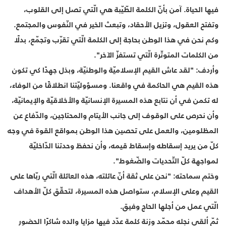
فيها الحياة. آمن بأنّ الكلمة الطّيّبة هي الّتي تصل إلى القلوب،
وتفتح العقول، وتزيل الأحقاد، وتبعث الخير في النّفوس والمجتمع.
وكم نحن في هذا الوطن بحاجة إلى الكلمة الّتي تقرّب وتجمّع، بدلًا
من الكلمات المتوتّرة الّتي تستفزّ الآخر".
وأردف: "لقد عاش القيم الإسلاميّة والوطنيّة، وبذل جهدًا كي تكون
هذه القيم هي الحاكمة في واقعنا. ومسؤوليّتنا انطلاقًا من الوفاء،
له تكمن في أن نتابع هذه المسيرة الإنسانيّة والأخلاقيّة والإيمانيّة،
وأن نحرص على الوقوف إلى جانب الأيتام والمحتاجين، والدّفاع عن
المظلومين، والعمل على تحصين هذا الوطن بمواقع القوة في وجه
كلّ من يريد إسقاطه وإسقاط قيمه، وأن نحفظ وحدتنا الدّاخليّة
لمواجهة كلّ التّحديات والضّغوط".
وختم سماحته: "نحن على ثقة أنّ عائلته، هذه العائلة الّتي ربّاها على
القيم وعلى الإسلام، ستواصل هذه المسيرة، لتحقّق كلّ الأهداف
الّتي عمل من أجلها الحاج وفيق.
ثمّ ألقى نجله محمّد وزنة كلمة عدّد فيها مزايا والده شاكرًا الحضور