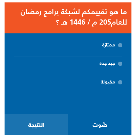
ما هو تقييمكم لشبكة برامج رمضان
للعام205 م / 1446 هـ ؟
ممتازة
جيد جدة
مقبولة