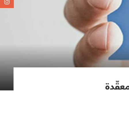
عقّدة