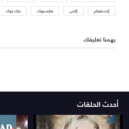
إنستغرام
إكس
فايسبوك
تيك توك
يهمنا تعليقك
أحدث الحلقات