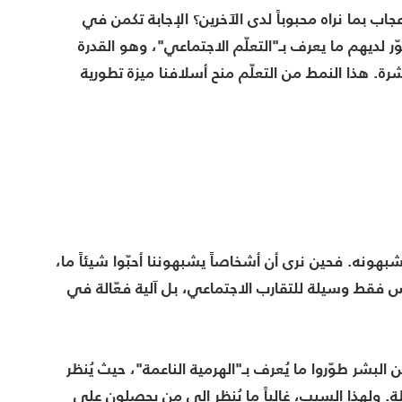
اب بما نراه محبوباً لدى الآخرين؟ الإجابة تكمن في
 لديهم ما يعرف بـ"التعلّم الاجتماعي"، وهو القدرة
رة. هذا النمط من التعلّم منح أسلافنا ميزة تطورية
هونه. فحين نرى أن أشخاصاً يشبهوننا أحبّوا شيئاً ما،
يس فقط وسيلة للتقارب الاجتماعي، بل آلية فعّالة في
البشر طوّروا ما يُعرف بـ"الهرمية الناعمة"، حيث يُنظر
. ولهذا السبب، غالباً ما يُنظر إلى من يحصلون على