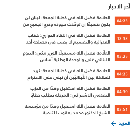
خر الاخبار
العلامة فضل الله في خطبة الجمعة: لبنان لن
04:23
يكون ضعيفًا إن توحّدت جهوده وخرج الجميع من
حساباتهم الخاصّة
العلامة فضل الله في اللقاء الحواري: خطاب
12:33
الفدرالية والتقسيم لا يصب في مصلحة أحد
العلّامة فضل الله مستقبِلًا الوزير مكي: التنوع
03:25
اللبناني غنى والوحدة الوطنية أساس
العلامة فضل الله في خطبة الجمعة: نريد
04:25
للعلاقة بين اللّبنانيّين أن تبنى على الاحترام
المتبادل، والانتماء الوطنيّ الجامع
العلامة فضل الله استقبل وفدًا من الحزب
04:30
التقدمي الاشتراكي: المرحلة تتطلب خطابًا
عقلانيًا يحفظ الوحدة الوطنية
العلامة فضل الله استقبل وفدًا من مؤسسة
03:51
الشيخ الدكتور محمد يعقوب للتنمية
لمزيد