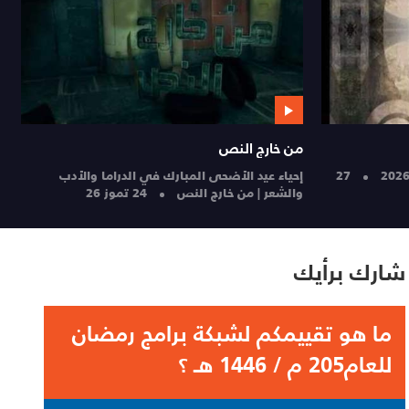
من خارج النص
م
27
إحياء عيد الأضحى المبارك في الدراما والأدب
ض
والشعر | من خارج النص
24 تموز 26
24
شارك برأيك
ما هو تقييمكم لشبكة برامج رمضان
للعام205 م / 1446 هـ ؟