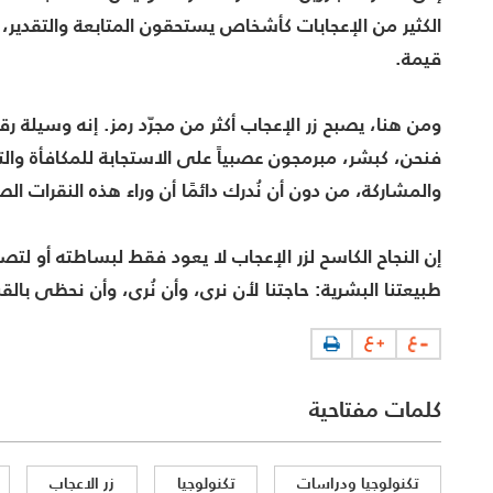
الكثير من الإعجابات كأشخاص يستحقون المتابعة والتقدير، 
قيمة.
ومن هنا، يصبح زر الإعجاب أكثر من مجرّد رمز. إنه وسيلة رق
فنحن، كبشر، مبرمجون عصبياً على الاستجابة للمكافأة وال
والمشاركة، من دون أن نُدرك دائمًا أن وراء هذه النقرات الصغير
إن النجاح الكاسح لزر الإعجاب لا يعود فقط لبساطته أو لتص
طبيعتنا البشرية: حاجتنا لأن نرى، وأن نُرى، وأن نحظى بالق
كلمات مفتاحية
تكنولوجيا ودراسات
تكنولوجيا
زر الاعجاب