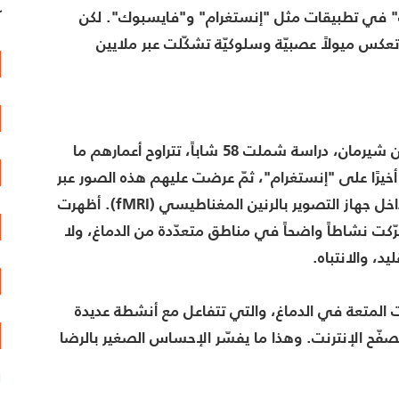
ب" في تطبيقات مثل "إنستغرام" و"فايسبوك". لكن
آ
تعكس ميولاً عصبيّة وسلوكيّة تشكّلت عبر ملايين
في عام 2018، أجرى فريق من علماء الأعصاب، بقيادة لورين شيرمان، دراسة شملت 58 شاباً، تتراوح أعمارهم ما
شروها أخيرًا على "إنستغرام"، ثمّ عرضت عليهم هذه الصور عبر
واجهة تحاكي التطبيق، وتضمّ زر الإعجاب، بينما كانوا في داخل جهاز التصوير بالرنين المغناطيسي (fMRI). أظهرت
حرّكت نشاطاً واضحاً في مناطق متعدّدة من الدماغ، ولا
د، والانتباه.
رات المتعة في الدماغ، والتي تتفاعل مع أنشطة عديدة
صفّح الإنترنت. وهذا ما يفسّر الإحساس الصغير بالرضا
ا