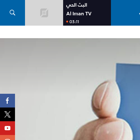
البث الحي
Al Iman TV
03:11