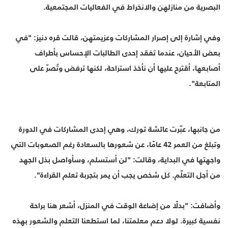
البصرية من منازلهن والانخراط في الفعاليات المجتمعية.
وفي إشارة إلى إصرار المشاركات وعزيمتهن، قالت قره دنيز: "في
بعض الأحيان، عندما تفقد إحدى الطالبات الإحساس بأطراف
أصابعها، أقترح عليها أن نأخذ استراحة، لكنها ترفض وتُصرّ على
المتابعة".
من جانبها، عبّرت عائشة تورك، وهي إحدى المشاركات في الدورة
وتبلغ من العمر 42 عامًا، عن شعورها بالسعادة رغم الصعوبات التي
واجهتها في البداية، وقالت: "لن أستسلم، وسأواصل بذل الجهد
من أجل التعلّم. كل شخص يجب أن يمر بتجربة تعلم القراءة".
وأضافت: "بدلًا من إضاعة الوقت في المنزل، أشعر هنا براحة
نفسية كبيرة. لولا دعم معلمتنا، لما استطعنا التعلم والشعور بهذه