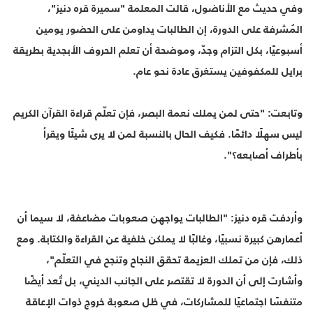
وفي حديث مع الأناضول، قالت المعلمة "سميرة قره دنيز"،
المُشرفة على الدورة، إن الطالبات يداومن على الحضور يومين
أسبوعيًا، بكل التزام وجدّ، وموضحة أن تعلم الحروف الأبجدية بطريقة
برايل للمكفوفين يستغرق عادة نحو عام.
وتابعت: "حتى لمن يملك نعمة البصر، فإن تعلّم قراءة القرآن الكريم
ليس سهلًا دائمًا. فكيف الحال بالنسبة لمن لا يرى شيئًا ويقرأ
بأطراف أصابعه؟".
وأردفت قره دنيز: "الطالبات يواجهن صعوبات مضاعفة، لا سيما أن
أعمارهن كبيرة نسبيًا، وغالبًا لا يملكن خلفية عن القراءة والكتابة. ومع
ذلك، فإن من تملك العزيمة تحقق النجاح وتنجح في التعلّم"،
وأشارت إلى أن الدورة لا تقتصر على الجانب الديني، بل تُعد أيضًا
متنفسًا اجتماعيًا للمشاركات، في ظل صعوبة خروج ذوات الإعاقة