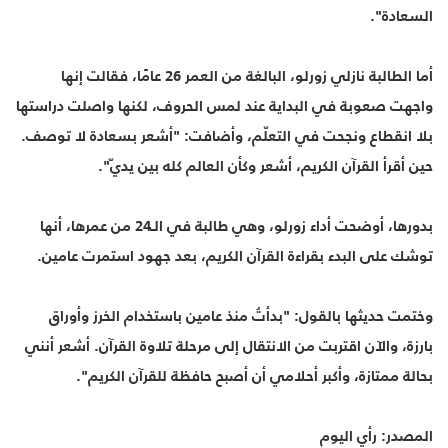
السعادة".
أما الطالبة نازلي زورلو، البالغة من العمر 26 عامًا، فقالت إنها
واجهت صعوبة في البداية عند لمس الحروف، لكنها واصلت دراستها
بلا انقطاع ونجحت في التعلّم، وأضافت: "أشعر بسعادة لا توصف.
حين أقرأ القرآن الكريم، أشعر وكأن العالم كله بين يديّ".
بدورها، أوضحت أداء زورلو، وهي طالبة في الـ24 من عمرها، أنها
توشك على البدء بقراءة القرآن الكريم، بعد جهود استمرت عامين.
وختمت حديثها بالقول: "بدأتُ منذ عامين باستخدام الخرز وأوراق
بارزة، والآن اقتربت من الانتقال إلى مرحلة تلاوة القرآن. أشعر أنني
بحالة ممتازة، وأكبر أحلامي أن أصبح حافظة للقرآن الكريم".
المصدر: رأي اليوم