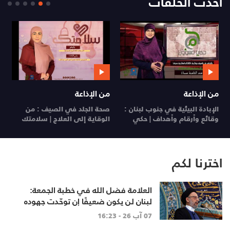
أحدث الحلقات
من الإذاعة
من الإذاعة
ي
الإبادة البيئية في جنوب لبنان :
صحة الجلد في الصيف : من
ي
وقائع وأرقام وأهداف | حكي
الوقاية إلى العلاج | سلامتك
26
مسؤول
29 تموز 26
28 تموز 26
اخترنا لكم
العلامة فضل الله في خطبة الجمعة:
لبنان لن يكون ضعيفًا إن توحّدت جهوده
وخرج الجميع من حساباتهم الخاصّة
07 آب 26 - 16:23