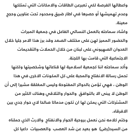
واعطائها الفرصة لكي تعبرعن الطاقات والامكانات التي تمتلكها
وعدم تهميشها أو حصرها في اطار ضيق ومحدود تحت عناوين وحجج
معينة.
واشاد سماحته بالعمل النسائي الفاعل في جمعية المبرات
والحضور المميز لهن على مختلف الصعد وقد برز هذا الامر جليا خلال
العدوان الصهيوني على لبنان من خلال الحملات والتقديمات
الاجتماعية التي قامت بها اللجنة.
وأكد سماحته اننا كجمعية اسلامية لها قناعاتها وشخصيتها ولكنها
تحمل رسالة الانفتاح والمحبة على كل المكونات الاخرى في هذا
الوطن ، فهي تؤمن بالدوائر المفتوحة وليس المغلقة مشيرا إلى أن
الوطن لا يبنى الا بالتوافق والحوار والتلاقي وهناك الكثير من
المشتركات التي يمكن لها ان تكون مدماكا صالحا لاي حوار جدي بين
الافرقاء.
وختم كلامه نحن نعمل بروحية الحوار والانفتاح والارث الذي حملناه
من السيد(رض) هو بعيد عن شد العصب والعصبيات داعيا كل