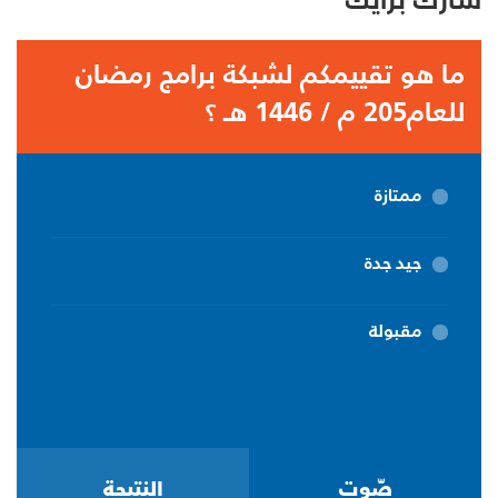
ما هو تقييمكم لشبكة برامج رمضان
للعام205 م / 1446 هـ ؟
ممتازة
جيد جدة
مقبولة