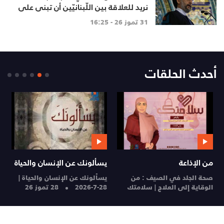
نريد للعلاقة بين اللّبنانيّين أن تبنى على
الاحترام المتبادل، والانتماء الوطنيّ
31 تموز 26 - 16:25
الجامع
أحدث الحلقات
من الإذاعة
يسألونك عن الإنسان والحياة
م
صحة الجلد في الصيف : من
يسألونك عن الإنسان والحياة |
ا
الوقاية إلى العلاج | سلامتك
28-7-2026
28 تموز 26
ا
28 تموز 26
27