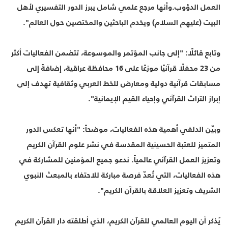
العمل الدؤوب.وأنها مرجع علمي شامل يبرز الدور التفسيري لأهل
البيت (عليهم السلام) ويخدم الباحثين والمختصين حول العالم".
وتابع قائلًا: "إلى جانب المؤتمر والموسوعة، تتضمن الفعاليات أكثر
من 23 محفلًا قرآنيًا موزعًا على 16 محافظة عراقية، إضافةً إلى
مسابقات قرآنية دولية ومعارض للخط العربي وثقافية تهدف إلى
إبراز التراث القرآني وإحياء القيم الإيمانية".
وبيّن الدلفي أهمية هذه الفعاليات، موضحاً: "أنها تعكس الدور
المتميز للعتبة الحسينية المقدسة في نشر علوم القرآن الكريم
وتعزيز العمل القرآني عالمياً. ندعو جميع المؤمنين للمشاركة في
هذه الفعاليات، التي تُعدّ فرصة مباركة للاحتفاء بالمبعث النبوي
الشريف وتعزيز العلاقة بالقرآن الكريم".
يُذكر أن اليوم العالمي للقرآن الكريم، الذي أطلقته دار القرآن الكريم