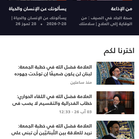
من الإذاعة
يسألونك عن الإنسان والحياة
م
صحة الجلد في الصيف : من
يسألونك عن الإنسان والحياة |
ا
الوقاية إلى العلاج | سلامتك
28-7-2026
28 تموز 26
ا
28 تموز 26
27
اخترنا لكم
العلامة فضل الله في خطبة الجمعة:
لبنان لن يكون ضعيفًا إن توحّدت جهوده
وخرج الجميع من حساباتهم الخاصّة
منذ ساعتين
العلامة فضل الله في اللقاء الحواري:
خطاب الفدرالية والتقسيم لا يصب في
مصلحة أحد
03 آب 26 - 12:33
العلامة فضل الله في خطبة الجمعة:
نريد للعلاقة بين اللّبنانيّين أن تبنى على