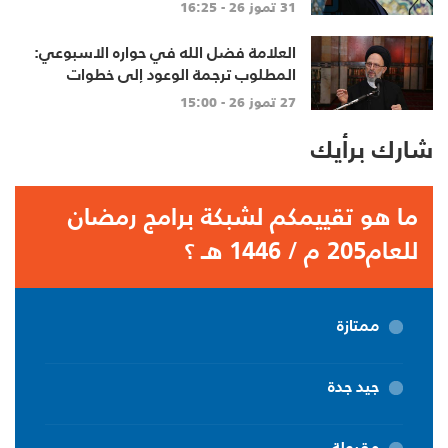
الاحترام المتبادل، والانتماء الوطنيّ
31 تموز 26 - 16:25
الجامع
العلامة فضل الله في حواره الاسبوعي:
المطلوب ترجمة الوعود إلى خطوات
تنهي الاحتلال وتعيد الأهالي وتطلق
27 تموز 26 - 15:00
الاعمار
شارك برأيك
ما هو تقييمكم لشبكة برامج رمضان
للعام205 م / 1446 هـ ؟
ممتازة
جيد جدة
مقبولة