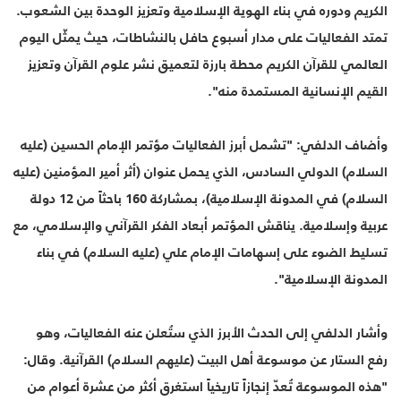
الكريم ودوره في بناء الهوية الإسلامية وتعزيز الوحدة بين الشعوب.
تمتد الفعاليات على مدار أسبوع حافل بالنشاطات، حيث يمثّل اليوم
العالمي للقرآن الكريم محطة بارزة لتعميق نشر علوم القرآن وتعزيز
القيم الإنسانية المستمدة منه".
وأضاف الدلفي: "تشمل أبرز الفعاليات مؤتمر الإمام الحسين (عليه
السلام) الدولي السادس، الذي يحمل عنوان (أثر أمير المؤمنين (عليه
السلام) في المدونة الإسلامية)، بمشاركة 160 باحثاً من 12 دولة
عربية وإسلامية. يناقش المؤتمر أبعاد الفكر القرآني والإسلامي، مع
تسليط الضوء على إسهامات الإمام علي (عليه السلام) في بناء
المدونة الإسلامية".
وأشار الدلفي إلى الحدث الأبرز الذي ستُعلن عنه الفعاليات، وهو
رفع الستار عن موسوعة أهل البيت (عليهم السلام) القرآنية. وقال:
"هذه الموسوعة تُعدّ إنجازاً تاريخياً استغرق أكثر من عشرة أعوام من