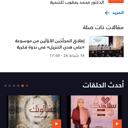
الدكتور محمد يعقوب للتنمية
المزيد
مقالات ذات صلة
إطلاق المجلّدَين الأوّلَين من موسوعة
«على هدي التنزيل» في ندوة فكرية
قرآنية
16 شباط 26 - 17:00
أحدث الحلقات