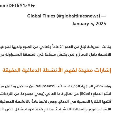
.com/DETkY1zYFe
— Global Times (@globaltimesnews)
January 5, 2025
وكانت المريضة تبلغ من العمر 21 عاماً وتعاني من الصرع و
الأنسجة داخل الدماغ والذي يشغل مساحة في المنطقة المسؤولة عن ال
إشارات مفيدة لفهم الأنشطة الدماغية الدقيقة
وباستخدام الواجهة الجديدة، تمكّنت NeuroXess 
قشر الدماغ (ECoG) من نطاق غاما العالي (وهي مجموعة من التردّدا
تُنتجها الخلايا العصبية في الدماغ، وهي ترتبط عادةً بالأنشطة المعرفية
الانتباه والتركيز والمعالجة الحسّية. تُستخدم هذه الحزمة بشكل خاص لأ