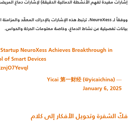
إشارات مفيدة لفهم الأنشطة الدماغية الدقيقة) لإشارات دماغ المريضة
ووفقاً لـ NeuroXess، ترتبط هذه الإشارات بالإدراك المعقّد والمزام
بيانات تفصيلية عن نشاط الدماغ، وخاصة معلومات الحركة والحواس.
 Startup NeuroXess Achieves Breakthrough in
l of Smart Devices
o/znjO7Yevql
— Yicai 第一财经 (@yicaichina)
January 6, 2025
فكّ الشفرة وتحويل الأفكار إلى كلام