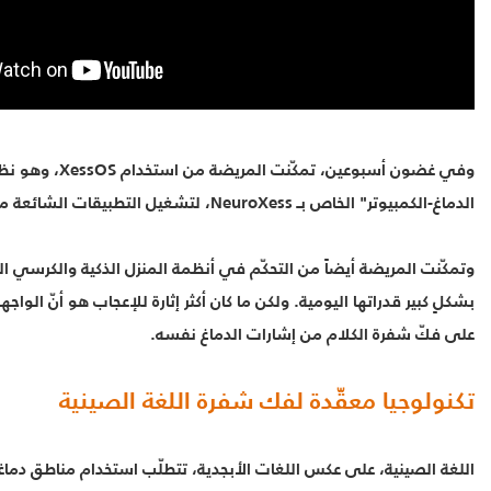
وفي غضون أسبوعين، تمكّنت
الدماغ-الكمبيوتر" الخاص بـ NeuroXess، لتشغيل التطبيقات الشائعة مثل WeChat.
وتمكّنت المريضة أيضاً من التحكّم في أنظمة المنزل الذكية والكرسي المت
بشكلٍ كبير قدراتها اليومية. ولكن ما كان أكثر إثارة للإعجاب هو أنّ الواجه
على فكّ شفرة الكلام من إشارات الدماغ نفسه.
تكنولوجيا معقّدة لفك شفرة اللغة الصينية
اللغة الصينية، على عكس اللغات الأبجدية، تتطلّب استخدام مناطق دماغية 