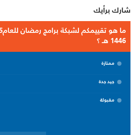
شارك برأيك
1446 هـ ؟
ممتازة
جيد جدة
مقبولة