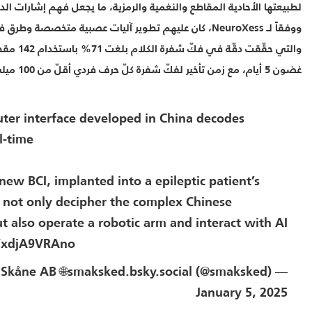
لطبيعتها الأحادية المقاطع والنغمية والرمزية، ما يجعل فهم إشارات الدماغ 
ووفقاً لـ NeuroXess، كان عليهم تطوير آليات عصبية متخصصة وط
والتي حقّقت دق
غضون 5 أيام، مع زمن تأخير لفكّ شفرة كلّ حرف فردي أقلّ من 100 ميلي ثانية.
ter interface developed in China decodes
l-time
ew BCI, implanted into a epileptic patient’s
d not only decipher the complex Chinese
t also operate a robotic arm and interact with AI
o/xdjA9VRAno
— Smaksked Skåne AB 🌐smaksked.bsky.social (@smaksked)
January 5, 2025