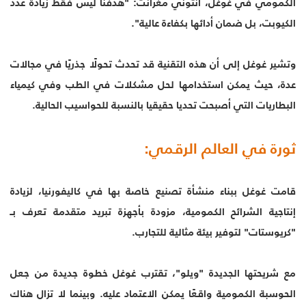
الكمومي في غوغل، أنتوني مغرانت: "هدفنا ليس فقط زيادة عدد
الكيوبت، بل ضمان أدائها بكفاءة عالية".
وتشير غوغل إلى أن هذه التقنية قد تحدث تحولًا جذريًا في مجالات
عدة، حيث يمكن استخدامها لحل مشكلات في الطب وفي كيمياء
البطاريات التي أصبحت تحديا حقيقيا بالنسبة للحواسيب الحالية.
ثورة في العالم الرقمي:
قامت غوغل ببناء منشأة تصنيع خاصة بها في كاليفورنيا، لزيادة
إنتاجية الشرائح الكمومية، مزودة بأجهزة تبريد متقدمة تعرف بـ
"كريوستات" لتوفير بيئة مثالية للتجارب.
مع شريحتها الجديدة "ويلو"، تقترب غوغل خطوة جديدة من جعل
الحوسبة الكمومية واقعًا يمكن الاعتماد عليه. وبينما لا تزال هناك