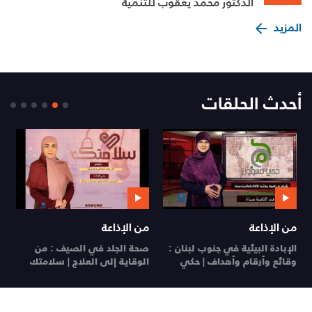
الدكتور محمد يعقوب للتنمية
المزيد
أحدث الحلقات
من الإذاعة
من الإذاعة
ي
الإبادة البيئية في جنوب لبنان :
صحة الجلد في الصيف : من
ي
وقائع وأرقام وأهداف | حكي
الوقاية إلى العلاج | سلامتك
26
مسؤول
29 تموز 26
28 تموز 26