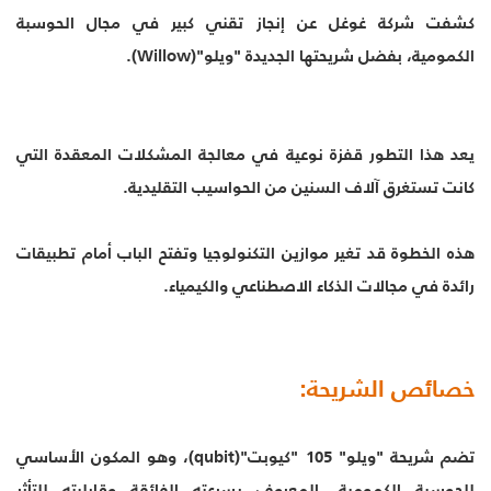
كشفت شركة غوغل عن إنجاز تقني كبير في مجال الحوسبة
الكمومية، بفضل شريحتها الجديدة "ويلو"(Willow).
يعد هذا التطور قفزة نوعية في معالجة المشكلات المعقدة التي
كانت تستغرق آلاف السنين من الحواسيب التقليدية.
هذه الخطوة قد تغير موازين التكنولوجيا وتفتح الباب أمام تطبيقات
رائدة في مجالات الذكاء الاصطناعي والكيمياء.
خصائص الشريحة:
تضم شريحة "ويلو" 105 "كيوبت"(qubit)، وهو المكون الأساسي
للحوسبة الكمومية، المعروف بسرعته الفائقة وقابليته للتأثر