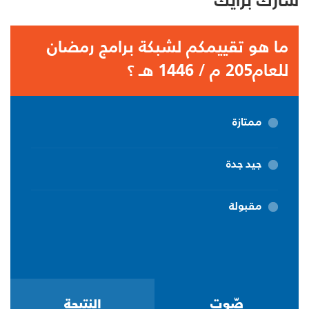
شارك برأيك
ما هو تقييمكم لشبكة برامج رمضان
للعام205 م / 1446 هـ ؟
ممتازة
جيد جدة
مقبولة